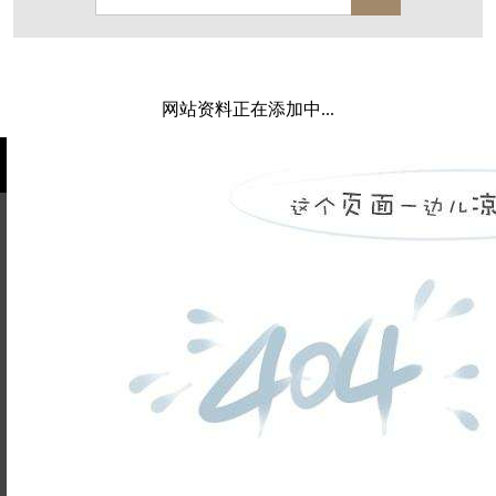
保亿·湖风雅园
杭房·首望澜翠府
西湖院子
东原德信九章赋
西溪玫瑰
万科·悦虹湾
网站资料正在添加中...
萧悦中御府
提香别墅
西郊半岛
闻博花城
花涧堂
东方润园
定安名都
白马山庄
中海御道路一号
绿城建发沁园
都会森林
金地自在城
瑞城熙园
姓名不能
御江南
融创宜和园
为空
电话不能
北辰国颂府
半山林畔
碧桂园珑悦
玉榕庄
为空
提交