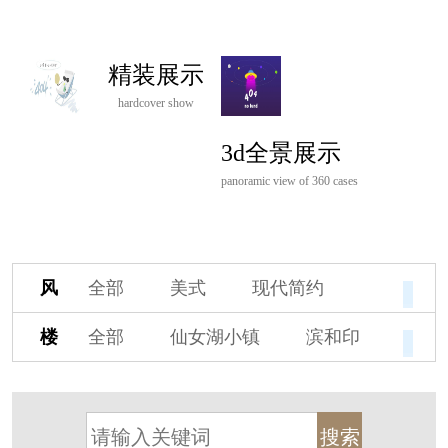
精装展示
hardcover show
3d全景展示
panoramic view of 360 cases
风
全部
美式
现代简约
格
欧式
中式
新古典
楼
全部
仙女湖小镇
滨和印
新中式
新亚洲
混搭
盘
湖印宸山
春江御园
观湖里
轻奢
法式
北欧
简美
桃源小镇
桃花源
港式
其他装饰风格
杭州阳明谷
溪上玫瑰园