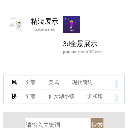
精装展示
hardcover show
3d全景展示
panoramic view of 360 cases
风
全部
美式
现代简约
格
欧式
中式
新古典
楼
全部
仙女湖小镇
滨和印
新中式
新亚洲
混搭
盘
湖印宸山
春江御园
观湖里
轻奢
法式
北欧
简美
桃源小镇
桃花源
港式
其他装饰风格
杭州阳明谷
溪上玫瑰园