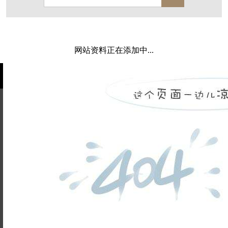
保亿·湖风雅园
杭房·首望澜翠府
西湖院子
东原德信九章赋
西溪玫瑰
万科·悦虹湾
网站资料正在添加中...
萧悦中御府
提香别墅
西郊半岛
闻博花城
花涧堂
东方润园
定安名都
白马山庄
中海御道路一号
绿城建发沁园
都会森林
金地自在城
瑞城熙园
姓名不能
御江南
融创宜和园
为空
电话不能
北辰国颂府
半山林畔
碧桂园珑悦
玉榕庄
为空
提交