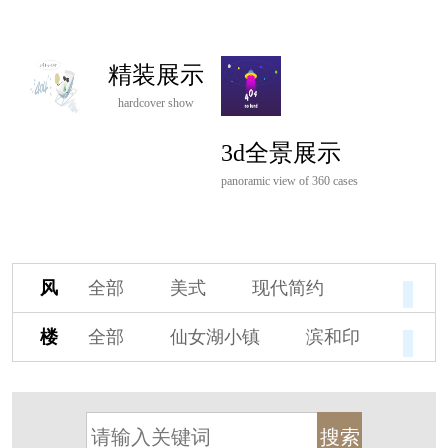
精装展示
hardcover show
3d全景展示
panoramic view of 360 cases
风
全部
美式
现代简约
格
欧式
中式
新古典
楼
全部
仙女湖小镇
滨和印
新中式
新亚洲
混搭
盘
湖印宸山
春江御园
观湖里
轻奢
法式
北欧
简美
桃源小镇
桃花源
港式
其他装饰风格
杭州阳明谷
溪上玫瑰园