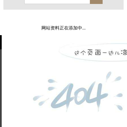
保亿·湖风雅园
杭房·首望澜翠府
西湖院子
东原德信九章赋
西溪玫瑰
万科·悦虹湾
网站资料正在添加中...
萧悦中御府
提香别墅
西郊半岛
闻博花城
花涧堂
东方润园
定安名都
白马山庄
中海御道路一号
绿城建发沁园
都会森林
金地自在城
瑞城熙园
姓名不能
御江南
融创宜和园
为空
电话不能
北辰国颂府
半山林畔
碧桂园珑悦
玉榕庄
为空
提交