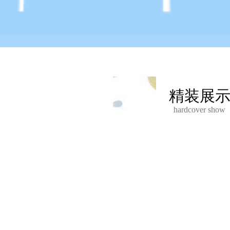
精装展
hardcover show