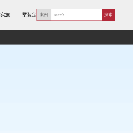
墅实施
墅装定制
案例