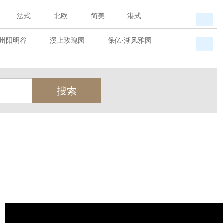
法式
北欧
简美
港式
州阳明谷
溪上玫瑰园
保亿·湖风雅园
墅
西郊半岛
闻博花城
花涧堂
瑞城熙园
御江南
融创宜和园
天
北辰奥园
杭州院子
桐庐中通家园
世茂西西湖
杭州公馆
开元广场
绿城西溪融庄
花涧堂
西溪璞园
金都夏宫
东方海岸
莱茵知己唐郡
御府
东方润园
金地天逸
新华园