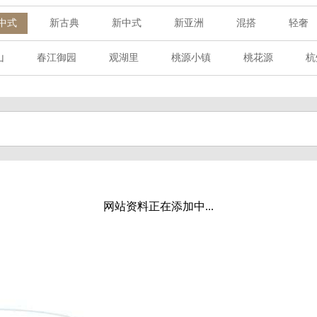
中式
新古典
新中式
新亚洲
混搭
轻奢
山
春江御园
观湖里
桃源小镇
桃花源
杭
章赋
西溪玫瑰
万科·悦虹湾
萧悦中御府
提香别
海御道路一号
绿城建发沁园
都会森林
金地自在城
玉榕庄
旭辉时代
自建别墅
名门世家
绿野春
溪玫瑰
荀庄
南江壹号
江南水乡
苏黎士小镇
水湾
富春山居
万科君望
众安景海湾
南岸花城
网站资料正在添加中...
百家乐西园
龙悦湾
翡翠城
十二橡树
阳光天际
上林湖
鹭语别墅
大华西溪风情
之江诚品
东方