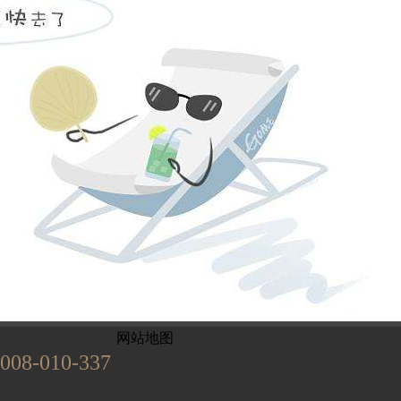
姓名不能为
电话不能为
提交
899
已有
位业主预约
网站地图
008-010-337