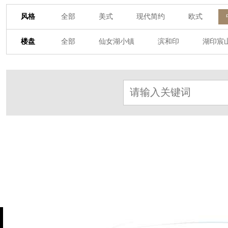
风格
全部
美式
现代简约
欧式
其他装饰风格
楼盘
全部
仙女湖小镇
滨和印
湖印宸
杭房·首望澜翠府
西湖院子
东原德信九
东方润园
定安名都
白马山庄
中
北辰国颂府
半山林畔
碧桂园珑悦
朗诗美丽洲
西湖墅
春江彼岸
西
赞成檀府
十里风荷
西溪明珠
云
九龙仓雍景山
七里香溪
香洲里
世纪外滩
富春玫瑰园
田园牧歌
万科公望