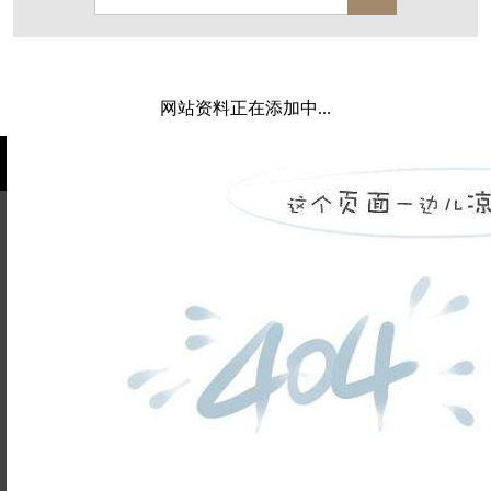
保亿·湖风雅园
杭房·首望澜翠府
西湖院子
东原德信九章赋
西溪玫瑰
万科·悦虹湾
网站资料正在添加中...
萧悦中御府
提香别墅
西郊半岛
闻博花城
花涧堂
东方润园
定安名都
白马山庄
中海御道路一号
绿城建发沁园
都会森林
金地自在城
瑞城熙园
姓名不能
御江南
融创宜和园
为空
电话不能
北辰国颂府
半山林畔
碧桂园珑悦
玉榕庄
为空
提交