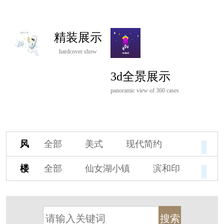
精装展示
hardcover show
3d全景展示
panoramic view of 360 cases
风
全部
美式
现代简约
格
欧式
中式
新古典
楼
全部
仙女湖小镇
滨和印
新中式
新亚洲
混搭
盘
湖印宸山
春江御园
观湖里
轻奢
法式
北欧
简美
桃源小镇
桃花源
港式
其他装饰风格
杭州阳明谷
溪上玫瑰园