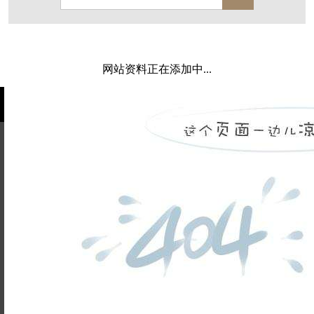
保亿·湖风雅园
杭房·首望澜翠府
西湖院子
东原德信九章赋
西溪玫瑰
万科·悦虹湾
网站资料正在添加中...
萧悦中御府
提香别墅
西郊半岛
闻博花城
花涧堂
东方润园
定安名都
白马山庄
中海御道路一号
绿城建发沁园
都会森林
金地自在城
瑞城熙园
姓名不能
御江南
融创宜和园
为空
电话不能
北辰国颂府
半山林畔
碧桂园珑悦
玉榕庄
为空
提交