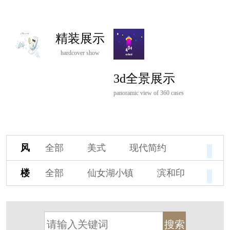
精装展示
hardcover show
3d全景展示
panoramic view of 360 cases
风
全部
美式
现代简约
格
欧式
中式
新古典
楼
全部
仙女湖小镇
滨和印
新中式
新亚洲
混搭
盘
湖印宸山
春江御园
观湖里
轻奢
法式
北欧
简美
桃源小镇
桃花源
港式
其他装饰风格
杭州阳明谷
溪上玫瑰园