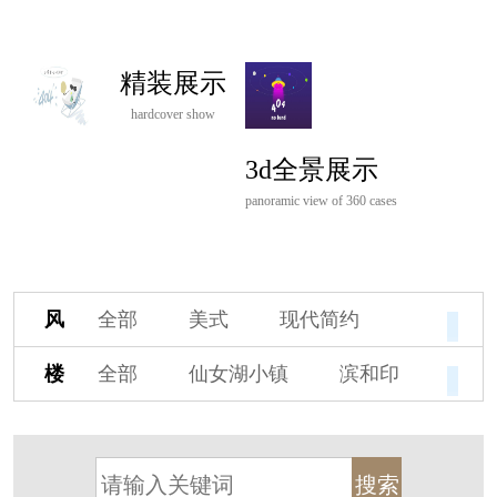
精装展示
hardcover show
3d全景展示
panoramic view of 360 cases
风
全部
美式
现代简约
格
欧式
中式
新古典
楼
全部
仙女湖小镇
滨和印
新中式
新亚洲
混搭
盘
湖印宸山
春江御园
观湖里
轻奢
法式
北欧
简美
桃源小镇
桃花源
港式
其他装饰风格
杭州阳明谷
溪上玫瑰园