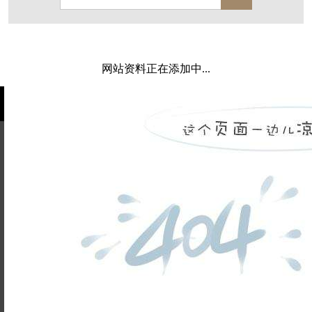
保亿·湖风雅园
杭房·首望澜翠府
西湖院子
东原德信九章赋
西溪玫瑰
万科·悦虹湾
网站资料正在添加中...
萧悦中御府
提香别墅
西郊半岛
闻博花城
花涧堂
东方润园
定安名都
白马山庄
中海御道路一号
绿城建发沁园
都会森林
金地自在城
瑞城熙园
姓名不能
御江南
融创宜和园
为空
电话不能
北辰国颂府
半山林畔
碧桂园珑悦
玉榕庄
为空
提交