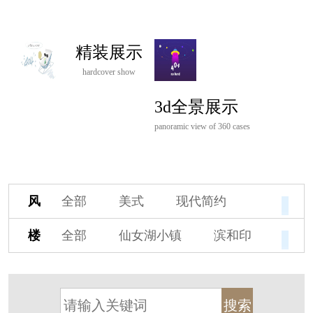
精装展示
hardcover show
3d全景展示
panoramic view of 360 cases
风
全部
美式
现代简约
格
欧式
中式
新古典
楼
全部
仙女湖小镇
滨和印
新中式
新亚洲
混搭
盘
湖印宸山
春江御园
观湖里
轻奢
法式
北欧
简美
桃源小镇
桃花源
港式
其他装饰风格
杭州阳明谷
溪上玫瑰园