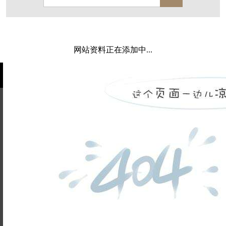
保亿·湖风雅园
杭房·首望澜翠府
西湖院子
东原德信九章赋
西溪玫瑰
万科·悦虹湾
网站资料正在添加中...
萧悦中御府
提香别墅
西郊半岛
闻博花城
花涧堂
东方润园
定安名都
白马山庄
中海御道路一号
绿城建发沁园
都会森林
金地自在城
瑞城熙园
姓名不能
御江南
融创宜和园
为空
电话不能
北辰国颂府
半山林畔
碧桂园珑悦
玉榕庄
为空
提交