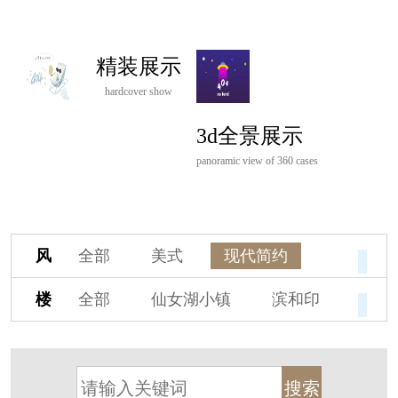
精装展示
hardcover show
3d全景展示
panoramic view of 360 cases
风
全部
美式
现代简约
格
欧式
中式
新古典
楼
全部
仙女湖小镇
滨和印
新中式
新亚洲
混搭
盘
湖印宸山
春江御园
观湖里
轻奢
法式
北欧
简美
桃源小镇
桃花源
港式
其他装饰风格
杭州阳明谷
溪上玫瑰园