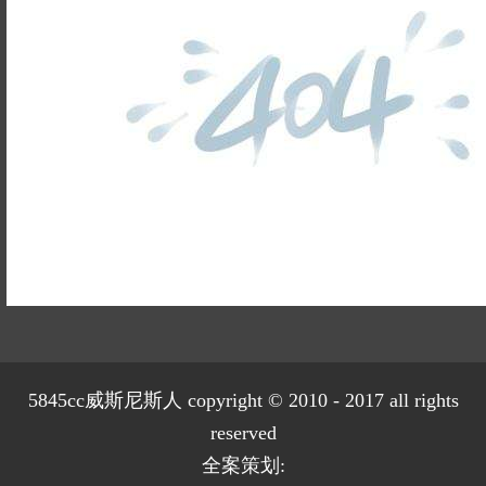
旭辉时代
自建别墅
名门世家
绿野春天
北辰奥园
杭州院子
姓名不能
桐庐中通家园
朗诗美丽洲
为空
电话不能
西湖墅
春江彼岸
西溪玫瑰
荀庄
南江壹号
江南水乡
为空
提交
苏黎士小镇
世茂西西湖
899
已有
位业主预约
杭州公馆
开元广场
赞成檀府
十里风荷
西溪明珠
云水湾
富春山居
万科君望
众安景海湾
5845cc威斯尼斯人 copyright © 2010 - 2017 all rights
南岸花城
绿城西溪融庄
reserved
花涧堂
西溪璞园
全案策划: