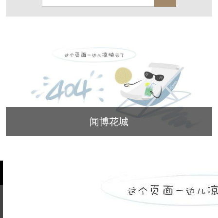
保亿·湖风雅园
杭房·首望澜翠府
西湖院子
东原德信九章赋
西溪玫瑰
万科·悦虹湾
萧悦中御府
提香别墅
西郊半岛
闻博花城
花涧堂
东方润园
定安名都
白马山庄
中海御道路一号
闻博花城
绿城建发沁园
都会森林
金地自在城
瑞城熙园
御江南
融创宜和园
北辰国颂府
半山林畔
碧桂园珑悦
玉榕庄