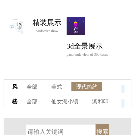
精装展示
hardcover show
3d全景展示
panoramic view of 360 cases
风
全部
美式
现代简约
格
欧式
中式
新古典
楼
全部
仙女湖小镇
滨和印
新中式
新亚洲
混搭
盘
湖印宸山
春江御园
观湖里
轻奢
法式
北欧
简美
桃源小镇
桃花源
港式
其他装饰风格
杭州阳明谷
溪上玫瑰园