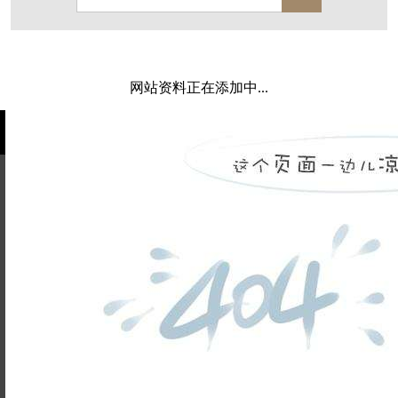
保亿·湖风雅园
杭房·首望澜翠府
西湖院子
东原德信九章赋
西溪玫瑰
万科·悦虹湾
网站资料正在添加中...
萧悦中御府
提香别墅
西郊半岛
闻博花城
花涧堂
东方润园
定安名都
白马山庄
中海御道路一号
绿城建发沁园
都会森林
金地自在城
瑞城熙园
姓名不能
御江南
融创宜和园
为空
电话不能
北辰国颂府
半山林畔
碧桂园珑悦
玉榕庄
为空
提交