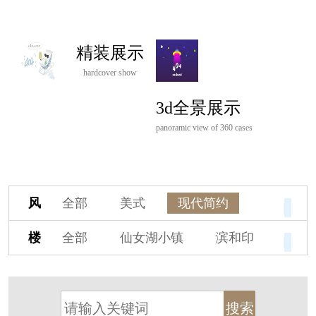
精装展示
hardcover show
3d全景展示
panoramic view of 360 cases
风
全部
美式
现代简约
格
欧式
中式
新古典
楼
全部
仙女湖小镇
滨和印
新中式
新亚洲
混搭
盘
湖印宸山
春江御园
观湖里
轻奢
法式
北欧
简美
桃源小镇
桃花源
港式
其他装饰风格
杭州阳明谷
溪上玫瑰园