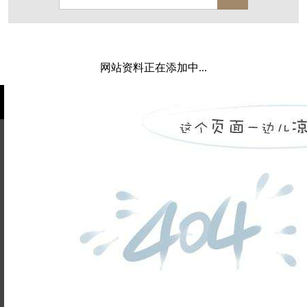
保亿·湖风雅园
杭房·首望澜翠府
西湖院子
东原德信九章赋
西溪玫瑰
万科·悦虹湾
网站资料正在添加中...
萧悦中御府
提香别墅
西郊半岛
闻博花城
花涧堂
东方润园
定安名都
白马山庄
中海御道路一号
绿城建发沁园
都会森林
金地自在城
瑞城熙园
姓名不能
御江南
融创宜和园
为空
电话不能
北辰国颂府
半山林畔
碧桂园珑悦
玉榕庄
为空
提交