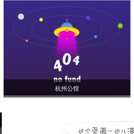
旭辉时代
自建别墅
名门世家
绿野春天
北辰奥园
杭州院子
桐庐中通家园
朗诗美丽洲
西湖墅
春江彼岸
西溪玫瑰
荀庄
南江壹号
江南水乡
苏黎士小镇
世茂西西湖
杭州公馆
开元广场
赞成檀府
十里风荷
杭州公馆
西溪明珠
云水湾
富春山居
万科君望
众安景海湾
南岸花城
绿城西溪融庄
花涧堂
西溪璞园