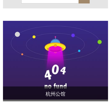
保亿·湖风雅园
杭房·首望澜翠府
西湖院子
东原德信九章赋
西溪玫瑰
万科·悦虹湾
萧悦中御府
提香别墅
西郊半岛
闻博花城
花涧堂
东方润园
定安名都
白马山庄
中海御道路一号
绿城建发沁园
都会森林
金地自在城
瑞城熙园
御江南
融创宜和园
杭州公馆
北辰国颂府
半山林畔
碧桂园珑悦
玉榕庄