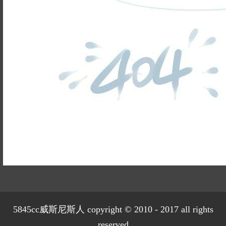
九龙仓雍景山
七里香溪
香洲里
百家乐西园
龙悦湾
翡翠城
十二橡树
阳光天际
金都夏宫
东方海岸
姓名不能
莱茵知己唐郡
世纪外滩
为空
电话不能
富春玫瑰园
田园牧歌
上林湖
鹭语别墅
为空
提交
大华西溪风情
之江诚品
899
东方御府
东方润园
已有
位业主预约
金地天逸
新华园
万科公望
5845cc威斯尼斯人 copyright © 2010 - 2017 all rights
reserved