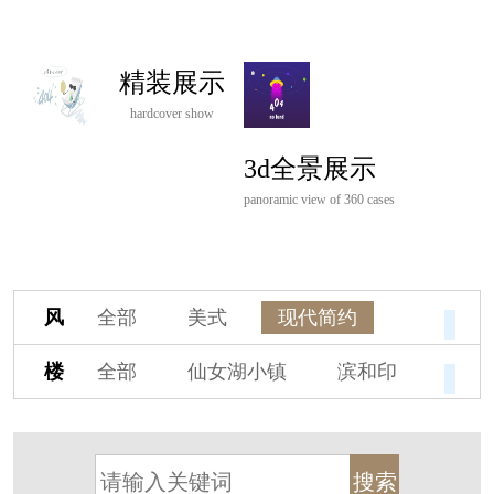
精装展示
hardcover show
3d全景展示
panoramic view of 360 cases
风
全部
美式
现代简约
格
欧式
中式
新古典
楼
全部
仙女湖小镇
滨和印
新中式
新亚洲
混搭
盘
湖印宸山
春江御园
观湖里
轻奢
法式
北欧
简美
桃源小镇
桃花源
港式
其他装饰风格
杭州阳明谷
溪上玫瑰园