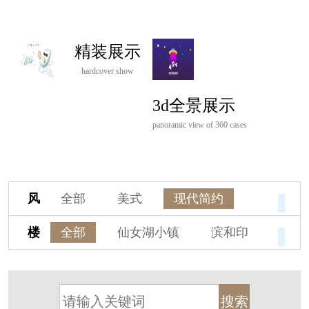
精装展示
hardcover show
3d全景展示
panoramic view of 360 cases
风
全部
美式
现代简约
格
欧式
中式
新古典
楼
全部
仙女湖小镇
滨和印
新中式
新亚洲
混搭
盘
湖印宸山
春江御园
观湖里
轻奢
法式
北欧
简美
桃源小镇
桃花源
港式
其他装饰风格
杭州阳明谷
溪上玫瑰园