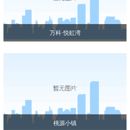
旭辉时代
自建别墅
名门世家
绿野春天
北辰奥园
杭州院子
桐庐中通家园
朗诗美丽洲
万科·悦虹湾
西湖墅
春江彼岸
西溪玫瑰
荀庄
南江壹号
江南水乡
苏黎士小镇
世茂西西湖
杭州公馆
开元广场
赞成檀府
十里风荷
西溪明珠
云水湾
富春山居
万科君望
众安景海湾
南岸花城
绿城西溪融庄
花涧堂
西溪璞园
桃源小镇