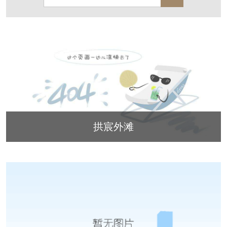
保亿·湖风雅园
杭房·首望澜翠府
西湖院子
东原德信九章赋
西溪玫瑰
万科·悦虹湾
萧悦中御府
提香别墅
西郊半岛
闻博花城
花涧堂
东方润园
定安名都
白马山庄
中海御道路一号
拱宸外滩
绿城建发沁园
都会森林
金地自在城
瑞城熙园
御江南
融创宜和园
北辰国颂府
半山林畔
碧桂园珑悦
玉榕庄