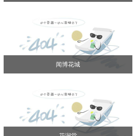
九龙仓雍景山
七里香溪
香洲里
百家乐西园
龙悦湾
翡翠城
十二橡树
阳光天际
金都夏宫
东方海岸
莱茵知己唐郡
世纪外滩
富春玫瑰园
田园牧歌
闻博花城
上林湖
鹭语别墅
大华西溪风情
之江诚品
东方御府
东方润园
金地天逸
新华园
万科公望
花涧堂