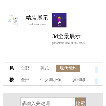
精装展示
hardcover show
3d全景展示
panoramic view of 360 cases
风
全部
美式
现代简约
格
欧式
中式
新古典
楼
全部
仙女湖小镇
滨和印
新中式
新亚洲
混搭
盘
湖印宸山
春江御园
观湖里
轻奢
法式
北欧
简美
桃源小镇
桃花源
港式
其他装饰风格
杭州阳明谷
溪上玫瑰园