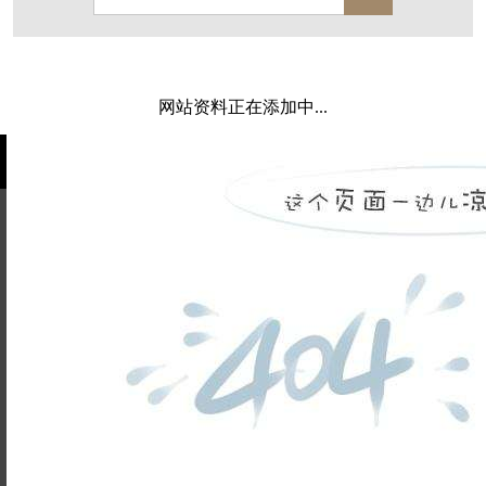
保亿·湖风雅园
杭房·首望澜翠府
西湖院子
东原德信九章赋
西溪玫瑰
万科·悦虹湾
网站资料正在添加中...
萧悦中御府
提香别墅
西郊半岛
闻博花城
花涧堂
东方润园
定安名都
白马山庄
中海御道路一号
绿城建发沁园
都会森林
金地自在城
瑞城熙园
姓名不能
御江南
融创宜和园
为空
电话不能
北辰国颂府
半山林畔
碧桂园珑悦
玉榕庄
为空
提交