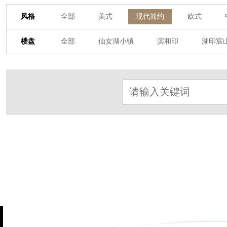
风格
全部
美式
现代简约
欧式
其他装饰风格
楼盘
全部
仙女湖小镇
滨和印
湖印宸
杭房·首望澜翠府
西湖院子
东原德信九
东方润园
定安名都
白马山庄
中
北辰国颂府
半山林畔
碧桂园珑悦
朗诗美丽洲
西湖墅
春江彼岸
西
赞成檀府
十里风荷
西溪明珠
云
九龙仓雍景山
七里香溪
香洲里
世纪外滩
富春玫瑰园
田园牧歌
万科公望