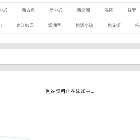
中式
新古典
新中式
新亚洲
混搭
轻奢
山
春江御园
观湖里
桃源小镇
桃花源
杭
章赋
西溪玫瑰
万科·悦虹湾
萧悦中御府
提香别
海御道路一号
绿城建发沁园
都会森林
金地自在城
玉榕庄
旭辉时代
自建别墅
名门世家
绿野春
溪玫瑰
荀庄
南江壹号
江南水乡
苏黎士小镇
水湾
富春山居
万科君望
众安景海湾
南岸花城
网站资料正在添加中...
百家乐西园
龙悦湾
翡翠城
十二橡树
阳光天际
上林湖
鹭语别墅
大华西溪风情
之江诚品
东方