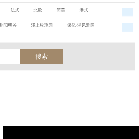
法式
北欧
简美
港式
州阳明谷
溪上玫瑰园
保亿·湖风雅园
墅
西郊半岛
闻博花城
花涧堂
瑞城熙园
御江南
融创宜和园
天
北辰奥园
杭州院子
桐庐中通家园
世茂西西湖
杭州公馆
开元广场
绿城西溪融庄
花涧堂
西溪璞园
金都夏宫
东方海岸
莱茵知己唐郡
御府
东方润园
金地天逸
新华园