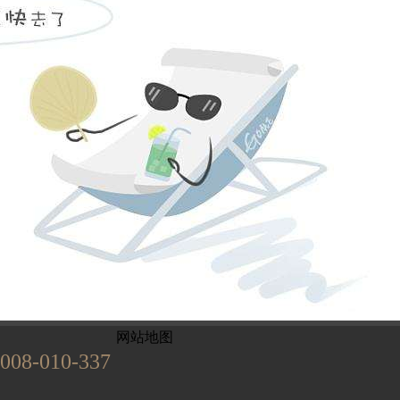
姓名不能为
电话不能为
提交
899
已有
位业主预约
网站地图
008-010-337