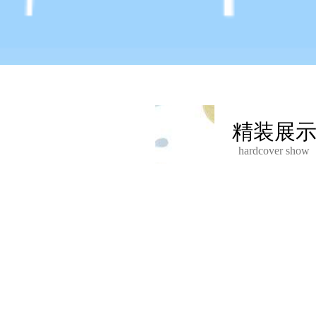
精装展
hardcover show