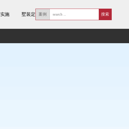
墅实施
墅装定制
案例