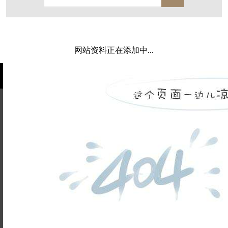
保亿·湖风雅园
杭房·首望澜翠府
西湖院子
东原德信九章赋
西溪玫瑰
万科·悦虹湾
网站资料正在添加中...
萧悦中御府
提香别墅
西郊半岛
闻博花城
花涧堂
东方润园
定安名都
白马山庄
中海御道路一号
绿城建发沁园
都会森林
金地自在城
瑞城熙园
姓名不能
御江南
融创宜和园
为空
电话不能
北辰国颂府
半山林畔
碧桂园珑悦
玉榕庄
为空
提交