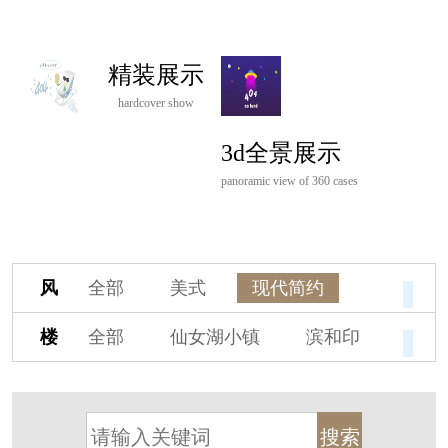
精装展示
hardcover show
3d全景展示
panoramic view of 360 cases
风
全部
美式
现代简约
格
欧式
中式
新古典
楼
全部
仙女湖小镇
滨和印
新中式
新亚洲
混搭
盘
湖印宸山
春江御园
观湖里
轻奢
法式
北欧
简美
桃源小镇
桃花源
港式
其他装饰风格
杭州阳明谷
溪上玫瑰园