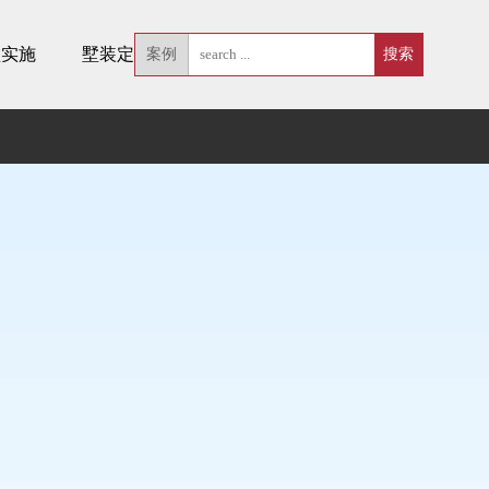
墅实施
墅装定制
案例