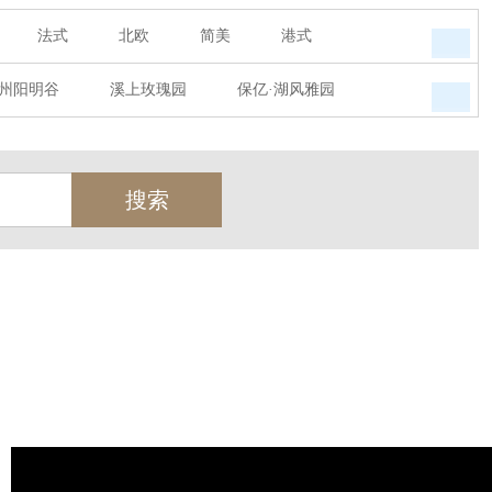
法式
北欧
简美
港式
州阳明谷
溪上玫瑰园
保亿·湖风雅园
墅
西郊半岛
闻博花城
花涧堂
瑞城熙园
御江南
融创宜和园
天
北辰奥园
杭州院子
桐庐中通家园
世茂西西湖
杭州公馆
开元广场
绿城西溪融庄
花涧堂
西溪璞园
金都夏宫
东方海岸
莱茵知己唐郡
御府
东方润园
金地天逸
新华园