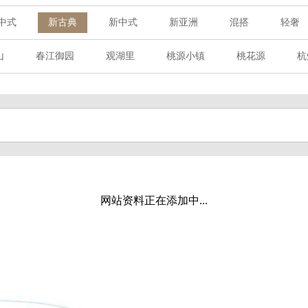
中式
新古典
新中式
新亚洲
混搭
轻奢
山
春江御园
观湖里
桃源小镇
桃花源
杭
章赋
西溪玫瑰
万科·悦虹湾
萧悦中御府
提香别
海御道路一号
绿城建发沁园
都会森林
金地自在城
玉榕庄
旭辉时代
自建别墅
名门世家
绿野春
溪玫瑰
荀庄
南江壹号
江南水乡
苏黎士小镇
水湾
富春山居
万科君望
众安景海湾
南岸花城
网站资料正在添加中...
百家乐西园
龙悦湾
翡翠城
十二橡树
阳光天际
上林湖
鹭语别墅
大华西溪风情
之江诚品
东方