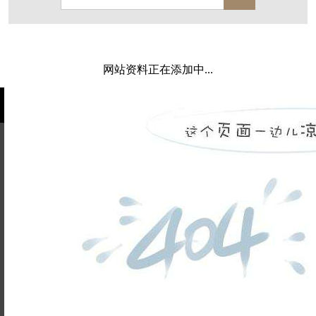
保亿·湖风雅园
杭房·首望澜翠府
西湖院子
东原德信九章赋
西溪玫瑰
万科·悦虹湾
网站资料正在添加中...
萧悦中御府
提香别墅
西郊半岛
闻博花城
花涧堂
东方润园
定安名都
白马山庄
中海御道路一号
绿城建发沁园
都会森林
金地自在城
瑞城熙园
姓名不能
御江南
融创宜和园
为空
电话不能
北辰国颂府
半山林畔
碧桂园珑悦
玉榕庄
为空
提交