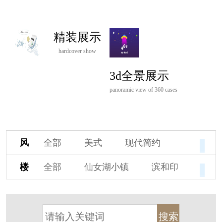
精装展示
hardcover show
3d全景展示
panoramic view of 360 cases
风
全部
美式
现代简约
格
欧式
中式
新古典
楼
全部
仙女湖小镇
滨和印
新中式
新亚洲
混搭
盘
湖印宸山
春江御园
观湖里
轻奢
法式
北欧
简美
桃源小镇
桃花源
港式
其他装饰风格
杭州阳明谷
溪上玫瑰园