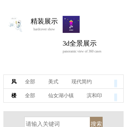
精装展示
hardcover show
3d全景展示
panoramic view of 360 cases
风
全部
美式
现代简约
格
欧式
中式
新古典
楼
全部
仙女湖小镇
滨和印
新中式
新亚洲
混搭
盘
湖印宸山
春江御园
观湖里
轻奢
法式
北欧
简美
桃源小镇
桃花源
港式
其他装饰风格
杭州阳明谷
溪上玫瑰园