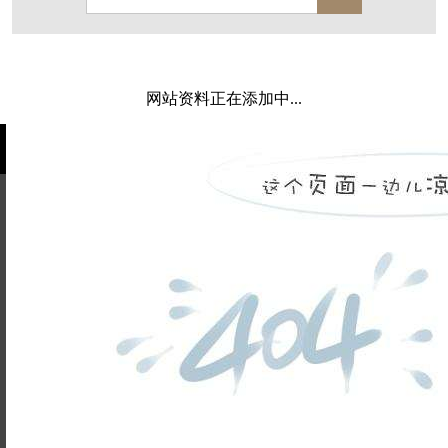
保亿·湖风雅园
杭房·首望澜翠府
西湖院子
东原德信九章赋
西溪玫瑰
万科·悦虹湾
网站资料正在添加中...
萧悦中御府
提香别墅
西郊半岛
闻博花城
花涧堂
东方润园
定安名都
白马山庄
中海御道路一号
绿城建发沁园
都会森林
金地自在城
瑞城熙园
姓名不能
御江南
融创宜和园
为空
电话不能
北辰国颂府
半山林畔
碧桂园珑悦
玉榕庄
为空
提交