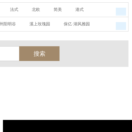
法式
北欧
简美
港式
州阳明谷
溪上玫瑰园
保亿·湖风雅园
墅
西郊半岛
闻博花城
花涧堂
瑞城熙园
御江南
融创宜和园
天
北辰奥园
杭州院子
桐庐中通家园
世茂西西湖
杭州公馆
开元广场
绿城西溪融庄
花涧堂
西溪璞园
金都夏宫
东方海岸
莱茵知己唐郡
御府
东方润园
金地天逸
新华园