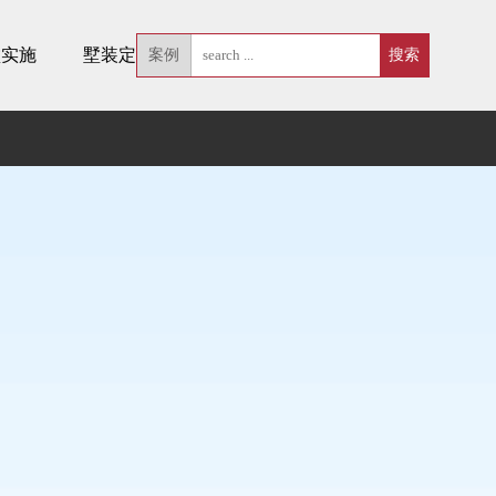
墅实施
墅装定制
案例