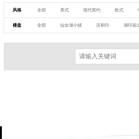
风格
全部
美式
现代简约
欧式
其他装饰风格
楼盘
全部
仙女湖小镇
滨和印
湖印宸
杭房·首望澜翠府
西湖院子
东原德信九
东方润园
定安名都
白马山庄
中
北辰国颂府
半山林畔
碧桂园珑悦
朗诗美丽洲
西湖墅
春江彼岸
西
赞成檀府
十里风荷
西溪明珠
云
九龙仓雍景山
七里香溪
香洲里
世纪外滩
富春玫瑰园
田园牧歌
万科公望