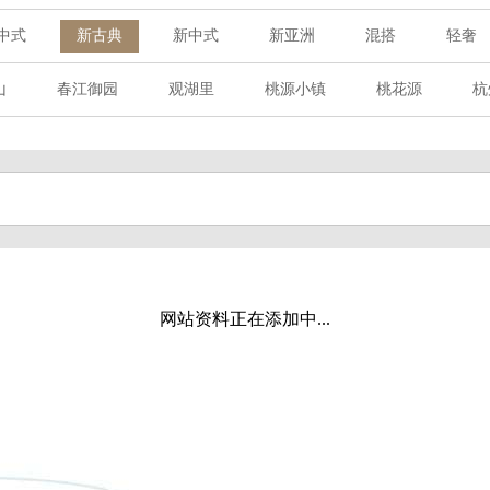
中式
新古典
新中式
新亚洲
混搭
轻奢
山
春江御园
观湖里
桃源小镇
桃花源
杭
章赋
西溪玫瑰
万科·悦虹湾
萧悦中御府
提香别
海御道路一号
绿城建发沁园
都会森林
金地自在城
玉榕庄
旭辉时代
自建别墅
名门世家
绿野春
溪玫瑰
荀庄
南江壹号
江南水乡
苏黎士小镇
水湾
富春山居
万科君望
众安景海湾
南岸花城
网站资料正在添加中...
百家乐西园
龙悦湾
翡翠城
十二橡树
阳光天际
上林湖
鹭语别墅
大华西溪风情
之江诚品
东方