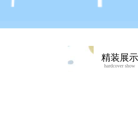
精装展
hardcover show