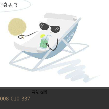
姓名不能为
电话不能为
提交
899
已有
位业主预约
网站地图
008-010-337