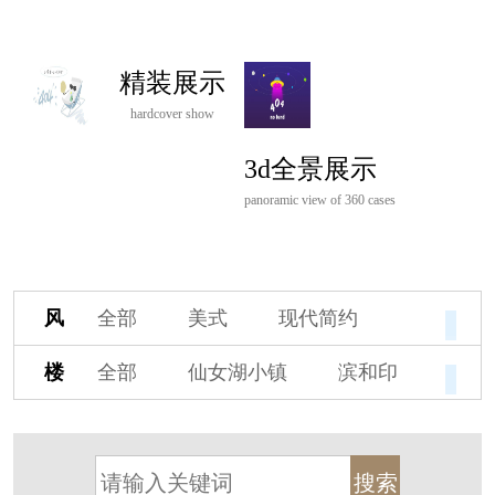
精装展示
hardcover show
3d全景展示
panoramic view of 360 cases
风
全部
美式
现代简约
格
欧式
中式
新古典
楼
全部
仙女湖小镇
滨和印
新中式
新亚洲
混搭
盘
湖印宸山
春江御园
观湖里
轻奢
法式
北欧
简美
桃源小镇
桃花源
港式
其他装饰风格
杭州阳明谷
溪上玫瑰园