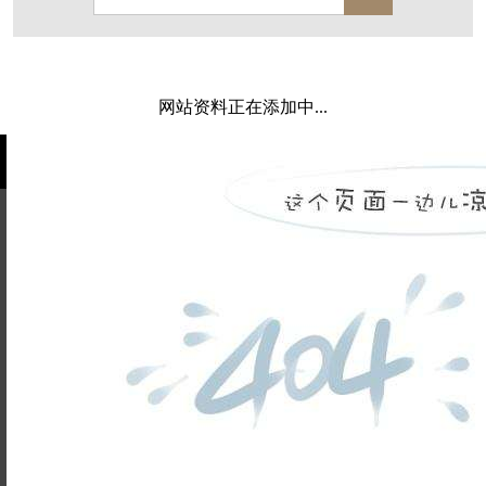
保亿·湖风雅园
杭房·首望澜翠府
西湖院子
东原德信九章赋
西溪玫瑰
万科·悦虹湾
网站资料正在添加中...
萧悦中御府
提香别墅
西郊半岛
闻博花城
花涧堂
东方润园
定安名都
白马山庄
中海御道路一号
绿城建发沁园
都会森林
金地自在城
瑞城熙园
姓名不能
御江南
融创宜和园
为空
电话不能
北辰国颂府
半山林畔
碧桂园珑悦
玉榕庄
为空
提交