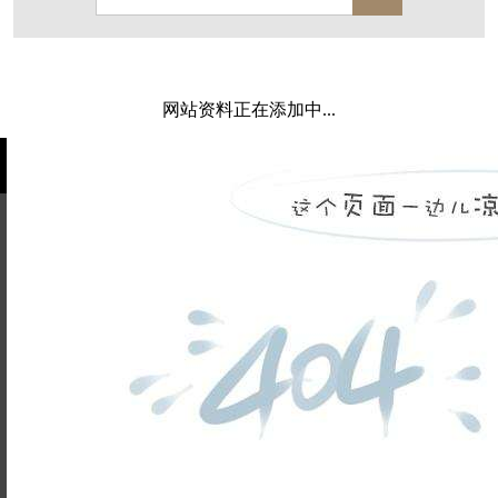
保亿·湖风雅园
杭房·首望澜翠府
西湖院子
东原德信九章赋
西溪玫瑰
万科·悦虹湾
网站资料正在添加中...
萧悦中御府
提香别墅
西郊半岛
闻博花城
花涧堂
东方润园
定安名都
白马山庄
中海御道路一号
绿城建发沁园
都会森林
金地自在城
瑞城熙园
姓名不能
御江南
融创宜和园
为空
电话不能
北辰国颂府
半山林畔
碧桂园珑悦
玉榕庄
为空
提交