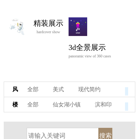
精装展示
hardcover show
3d全景展示
panoramic view of 360 cases
风
全部
美式
现代简约
格
欧式
中式
新古典
楼
全部
仙女湖小镇
滨和印
新中式
新亚洲
混搭
盘
湖印宸山
春江御园
观湖里
轻奢
法式
北欧
简美
桃源小镇
桃花源
港式
其他装饰风格
杭州阳明谷
溪上玫瑰园