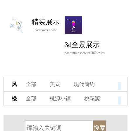
精装展示
hardcover show
3d全景展示
panoramic view of 360 cases
风
全部
美式
现代简约
格
欧式
中式
新古典
楼
全部
桃源小镇
桃花源
新中式
新亚洲
混搭
盘
杭州阳明谷
溪上玫瑰园
轻奢
法式
北欧
简美
保亿·湖风雅园
杭房·首望澜翠府
港式
其他装饰风格
西湖院子
东原德信九章赋