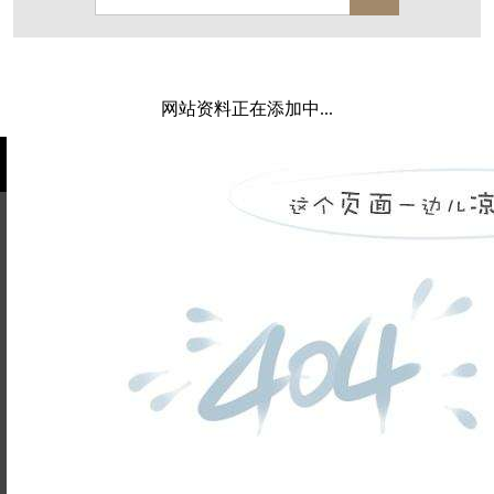
西溪玫瑰
万科·悦虹湾
萧悦中御府
闻博花城
花涧堂
东方润园
定安名都
网站资料正在添加中...
白马山庄
中海御道路一号
绿城建发沁园
都会森林
金地自在城
瑞城熙园
御江南
融创宜和园
北辰国颂府
半山林畔
碧桂园珑悦
玉榕庄
姓名不能
旭辉时代
自建别墅
为空
电话不能
名门世家
绿野春天
北辰奥园
杭州院子
为空
提交