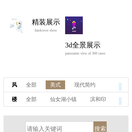
精装展示
hardcover show
3d全景展示
panoramic view of 360 cases
风
全部
美式
现代简约
格
欧式
中式
新古典
楼
全部
仙女湖小镇
滨和印
新中式
新亚洲
混搭
盘
湖印宸山
春江御园
观湖里
轻奢
法式
北欧
简美
桃源小镇
桃花源
港式
其他装饰风格
杭州阳明谷
溪上玫瑰园