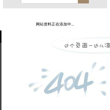
保亿·湖风雅园
杭房·首望澜翠府
西湖院子
东原德信九章赋
西溪玫瑰
万科·悦虹湾
网站资料正在添加中...
萧悦中御府
提香别墅
西郊半岛
闻博花城
花涧堂
东方润园
定安名都
白马山庄
中海御道路一号
绿城建发沁园
都会森林
金地自在城
瑞城熙园
姓名不能
御江南
融创宜和园
为空
电话不能
北辰国颂府
半山林畔
碧桂园珑悦
玉榕庄
为空
提交