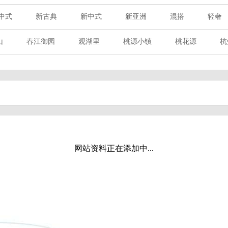
中式
新古典
新中式
新亚洲
混搭
轻奢
山
春江御园
观湖里
桃源小镇
桃花源
杭
章赋
西溪玫瑰
万科·悦虹湾
萧悦中御府
提香别
海御道路一号
绿城建发沁园
都会森林
金地自在城
玉榕庄
旭辉时代
自建别墅
名门世家
绿野春
溪玫瑰
荀庄
南江壹号
江南水乡
苏黎士小镇
水湾
富春山居
万科君望
众安景海湾
南岸花城
网站资料正在添加中...
百家乐西园
龙悦湾
翡翠城
十二橡树
阳光天际
上林湖
鹭语别墅
大华西溪风情
之江诚品
东方