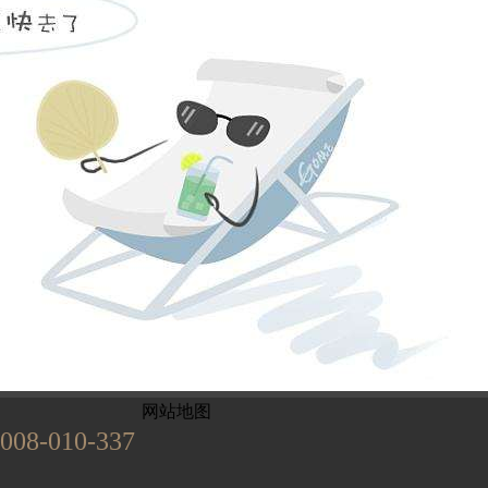
姓名不能为
电话不能为
提交
899
已有
位业主预约
网站地图
008-010-337