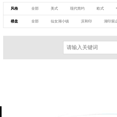
风格
全部
美式
现代简约
欧式
其他装饰风格
楼盘
全部
仙女湖小镇
滨和印
湖印宸
杭房·首望澜翠府
西湖院子
东原德信九
东方润园
定安名都
白马山庄
中
北辰国颂府
半山林畔
碧桂园珑悦
朗诗美丽洲
西湖墅
春江彼岸
西
赞成檀府
十里风荷
西溪明珠
云
九龙仓雍景山
七里香溪
香洲里
世纪外滩
富春玫瑰园
田园牧歌
万科公望