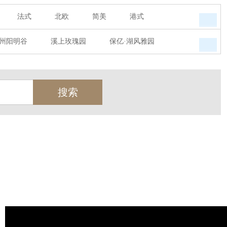
法式
北欧
简美
港式
州阳明谷
溪上玫瑰园
保亿·湖风雅园
墅
西郊半岛
闻博花城
花涧堂
瑞城熙园
御江南
融创宜和园
天
北辰奥园
杭州院子
桐庐中通家园
世茂西西湖
杭州公馆
开元广场
绿城西溪融庄
花涧堂
西溪璞园
金都夏宫
东方海岸
莱茵知己唐郡
御府
东方润园
金地天逸
新华园