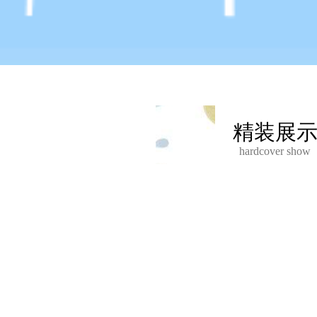
精装展
hardcover show