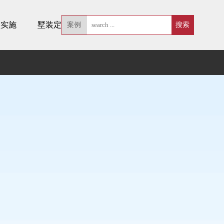
墅实施
墅装定制
案例