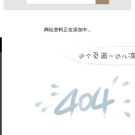
保亿·湖风雅园
杭房·首望澜翠府
西湖院子
东原德信九章赋
西溪玫瑰
万科·悦虹湾
网站资料正在添加中...
萧悦中御府
提香别墅
西郊半岛
闻博花城
花涧堂
东方润园
定安名都
白马山庄
中海御道路一号
绿城建发沁园
都会森林
金地自在城
瑞城熙园
姓名不能
御江南
融创宜和园
为空
电话不能
北辰国颂府
半山林畔
碧桂园珑悦
玉榕庄
为空
提交