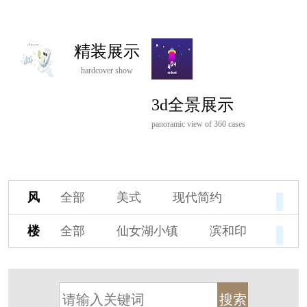
精装展示
hardcover show
3d全景展示
panoramic view of 360 cases
风
全部
美式
现代简约
格
欧式
中式
新古典
楼
全部
仙女湖小镇
滨和印
新中式
新亚洲
混搭
盘
湖印宸山
春江御园
观湖里
轻奢
法式
北欧
简美
桃源小镇
桃花源
港式
其他装饰风格
杭州阳明谷
溪上玫瑰园