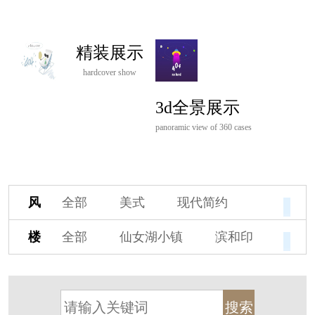
精装展示
hardcover show
3d全景展示
panoramic view of 360 cases
风
全部
美式
现代简约
格
欧式
中式
新古典
楼
全部
仙女湖小镇
滨和印
新中式
新亚洲
混搭
盘
湖印宸山
春江御园
观湖里
轻奢
法式
北欧
简美
桃源小镇
桃花源
港式
其他装饰风格
杭州阳明谷
溪上玫瑰园