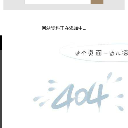
保亿·湖风雅园
杭房·首望澜翠府
西湖院子
东原德信九章赋
西溪玫瑰
万科·悦虹湾
网站资料正在添加中...
萧悦中御府
提香别墅
西郊半岛
闻博花城
花涧堂
东方润园
定安名都
白马山庄
中海御道路一号
绿城建发沁园
都会森林
金地自在城
瑞城熙园
姓名不能
御江南
融创宜和园
为空
电话不能
北辰国颂府
半山林畔
碧桂园珑悦
玉榕庄
为空
提交