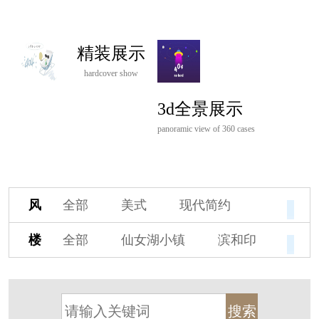
精装展示
hardcover show
3d全景展示
panoramic view of 360 cases
风
全部
美式
现代简约
格
欧式
中式
新古典
楼
全部
仙女湖小镇
滨和印
新中式
新亚洲
混搭
盘
湖印宸山
春江御园
观湖里
轻奢
法式
北欧
简美
桃源小镇
桃花源
港式
其他装饰风格
杭州阳明谷
溪上玫瑰园