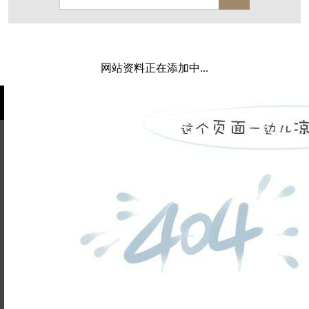
保亿·湖风雅园
杭房·首望澜翠府
西湖院子
东原德信九章赋
西溪玫瑰
万科·悦虹湾
网站资料正在添加中...
萧悦中御府
提香别墅
西郊半岛
闻博花城
花涧堂
东方润园
定安名都
白马山庄
中海御道路一号
绿城建发沁园
都会森林
金地自在城
瑞城熙园
姓名不能
御江南
融创宜和园
为空
电话不能
北辰国颂府
半山林畔
碧桂园珑悦
玉榕庄
为空
提交