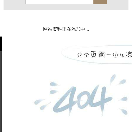
西溪玫瑰
万科·悦虹湾
萧悦中御府
闻博花城
花涧堂
东方润园
定安名都
网站资料正在添加中...
白马山庄
中海御道路一号
绿城建发沁园
都会森林
金地自在城
瑞城熙园
御江南
融创宜和园
北辰国颂府
半山林畔
碧桂园珑悦
玉榕庄
姓名不能
旭辉时代
自建别墅
为空
电话不能
名门世家
绿野春天
北辰奥园
杭州院子
为空
提交