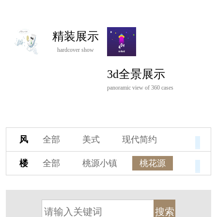
精装展示
hardcover show
3d全景展示
panoramic view of 360 cases
风
全部
美式
现代简约
格
欧式
中式
新古典
楼
全部
桃源小镇
桃花源
新中式
新亚洲
混搭
盘
杭州阳明谷
溪上玫瑰园
轻奢
法式
北欧
简美
保亿·湖风雅园
杭房·首望澜翠府
港式
其他装饰风格
西湖院子
东原德信九章赋