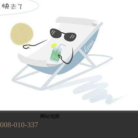
姓名不能为
电话不能为
提交
899
已有
位业主预约
网站地图
008-010-337