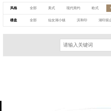
风格
全部
美式
现代简约
欧式
其他装饰风格
楼盘
全部
仙女湖小镇
滨和印
湖印宸
杭房·首望澜翠府
西湖院子
东原德信九
东方润园
定安名都
白马山庄
中
北辰国颂府
半山林畔
碧桂园珑悦
朗诗美丽洲
西湖墅
春江彼岸
西
赞成檀府
十里风荷
西溪明珠
云
九龙仓雍景山
七里香溪
香洲里
世纪外滩
富春玫瑰园
田园牧歌
万科公望