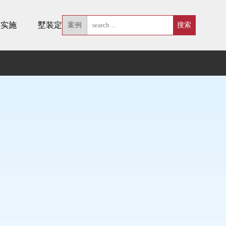
墅实施
墅装定制
案例