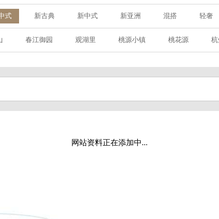
中式
新古典
新中式
新亚洲
混搭
轻奢
山
春江御园
观湖里
桃源小镇
桃花源
杭
章赋
西溪玫瑰
万科·悦虹湾
萧悦中御府
提香别
海御道路一号
绿城建发沁园
都会森林
金地自在城
玉榕庄
旭辉时代
自建别墅
名门世家
绿野春
溪玫瑰
荀庄
南江壹号
江南水乡
苏黎士小镇
水湾
富春山居
万科君望
众安景海湾
南岸花城
网站资料正在添加中...
百家乐西园
龙悦湾
翡翠城
十二橡树
阳光天际
上林湖
鹭语别墅
大华西溪风情
之江诚品
东方