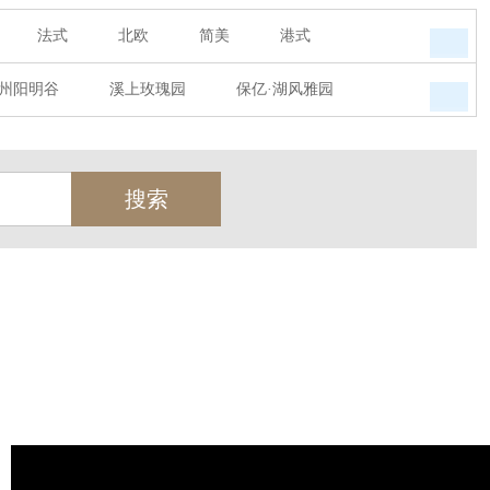
法式
北欧
简美
港式
州阳明谷
溪上玫瑰园
保亿·湖风雅园
墅
西郊半岛
闻博花城
花涧堂
瑞城熙园
御江南
融创宜和园
天
北辰奥园
杭州院子
桐庐中通家园
世茂西西湖
杭州公馆
开元广场
绿城西溪融庄
花涧堂
西溪璞园
金都夏宫
东方海岸
莱茵知己唐郡
御府
东方润园
金地天逸
新华园