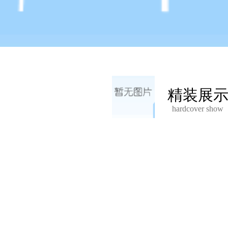
精装展
hardcover show