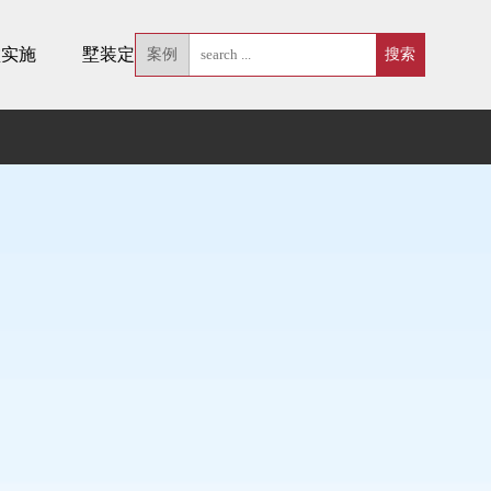
墅实施
墅装定制
案例