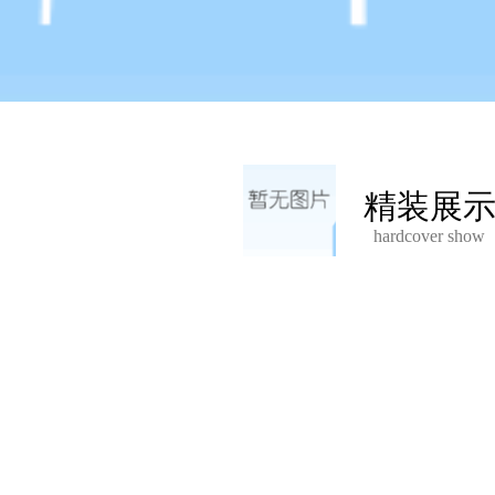
精装展
hardcover show