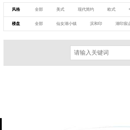
风格
全部
美式
现代简约
欧式
其他装饰风格
楼盘
全部
仙女湖小镇
滨和印
湖印宸
杭房·首望澜翠府
西湖院子
东原德信九
东方润园
定安名都
白马山庄
中
北辰国颂府
半山林畔
碧桂园珑悦
朗诗美丽洲
西湖墅
春江彼岸
西
赞成檀府
十里风荷
西溪明珠
云
九龙仓雍景山
七里香溪
香洲里
世纪外滩
富春玫瑰园
田园牧歌
万科公望