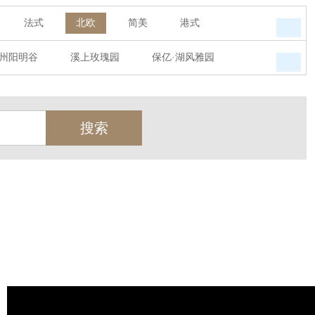
法式
北欧
简美
港式
州阳明谷
溪上玫瑰园
保亿·湖风雅园
墅
西郊半岛
闻博花城
花涧堂
瑞城熙园
御江南
融创宜和园
天
北辰奥园
杭州院子
桐庐中通家园
世茂西西湖
杭州公馆
开元广场
绿城西溪融庄
花涧堂
西溪璞园
金都夏宫
东方海岸
莱茵知己唐郡
御府
东方润园
金地天逸
新华园