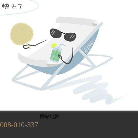
姓名不能为
电话不能为
提交
899
已有
位业主预约
网站地图
008-010-337