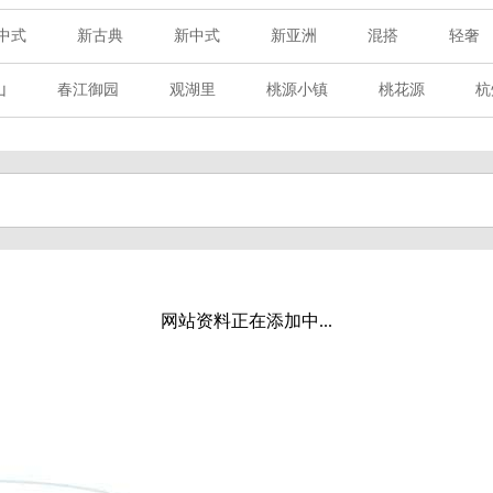
中式
新古典
新中式
新亚洲
混搭
轻奢
山
春江御园
观湖里
桃源小镇
桃花源
杭
章赋
西溪玫瑰
万科·悦虹湾
萧悦中御府
提香别
海御道路一号
绿城建发沁园
都会森林
金地自在城
玉榕庄
旭辉时代
自建别墅
名门世家
绿野春
溪玫瑰
荀庄
南江壹号
江南水乡
苏黎士小镇
水湾
富春山居
万科君望
众安景海湾
南岸花城
网站资料正在添加中...
百家乐西园
龙悦湾
翡翠城
十二橡树
阳光天际
上林湖
鹭语别墅
大华西溪风情
之江诚品
东方