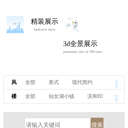
精装展示
hardcover show
3d全景展示
panoramic view of 360 cases
风
全部
美式
现代简约
格
欧式
中式
新古典
楼
全部
仙女湖小镇
滨和印
新中式
新亚洲
混搭
盘
湖印宸山
春江御园
观湖里
轻奢
法式
北欧
简美
桃源小镇
桃花源
港式
其他装饰风格
杭州阳明谷
溪上玫瑰园