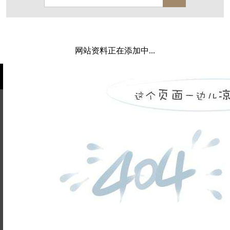
保亿·湖风雅园
杭房·首望澜翠府
西湖院子
东原德信九章赋
西溪玫瑰
万科·悦虹湾
网站资料正在添加中...
萧悦中御府
提香别墅
西郊半岛
闻博花城
花涧堂
东方润园
定安名都
白马山庄
中海御道路一号
绿城建发沁园
都会森林
金地自在城
瑞城熙园
姓名不能
御江南
融创宜和园
为空
电话不能
北辰国颂府
半山林畔
碧桂园珑悦
玉榕庄
为空
提交