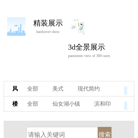
精装展示
hardcover show
3d全景展示
panoramic view of 360 cases
风
全部
美式
现代简约
格
欧式
中式
新古典
楼
全部
仙女湖小镇
滨和印
新中式
新亚洲
混搭
盘
湖印宸山
春江御园
观湖里
轻奢
法式
北欧
简美
桃源小镇
桃花源
港式
其他装饰风格
杭州阳明谷
溪上玫瑰园