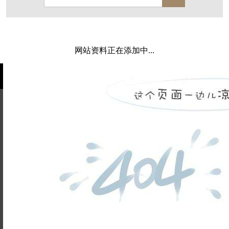
保亿·湖风雅园
杭房·首望澜翠府
西湖院子
东原德信九章赋
西溪玫瑰
万科·悦虹湾
网站资料正在添加中...
萧悦中御府
提香别墅
西郊半岛
闻博花城
花涧堂
东方润园
定安名都
白马山庄
中海御道路一号
绿城建发沁园
都会森林
金地自在城
瑞城熙园
姓名不能
御江南
融创宜和园
为空
电话不能
北辰国颂府
半山林畔
碧桂园珑悦
玉榕庄
为空
提交