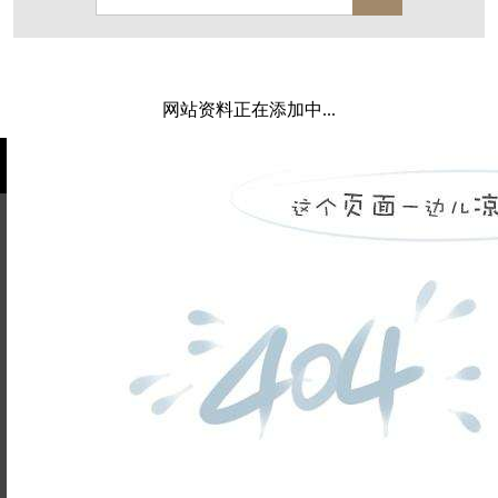
西溪玫瑰
万科·悦虹湾
萧悦中御府
闻博花城
花涧堂
东方润园
定安名都
网站资料正在添加中...
白马山庄
中海御道路一号
绿城建发沁园
都会森林
金地自在城
瑞城熙园
御江南
融创宜和园
北辰国颂府
半山林畔
碧桂园珑悦
玉榕庄
姓名不能
旭辉时代
自建别墅
为空
电话不能
名门世家
绿野春天
北辰奥园
杭州院子
为空
提交