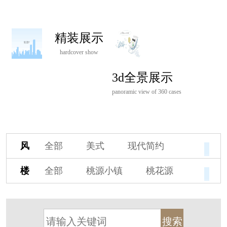
精装展示
hardcover show
3d全景展示
panoramic view of 360 cases
风
全部
美式
现代简约
格
欧式
中式
新古典
楼
全部
桃源小镇
桃花源
新中式
新亚洲
混搭
盘
杭州阳明谷
溪上玫瑰园
轻奢
法式
北欧
简美
保亿·湖风雅园
杭房·首望澜翠府
港式
其他装饰风格
西湖院子
东原德信九章赋