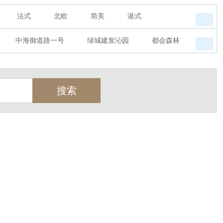
法式
北欧
简美
港式
中海御道路一号
绿城建发沁园
都会森林
源小镇
玉榕庄
旭辉时代
自建别墅
彼岸
西溪玫瑰
荀庄
南江壹号
明珠
云水湾
富春山居
万科君望
香洲里
百家乐西园
龙悦湾
翡翠城
园牧歌
溪上玫瑰园
上林湖
鹭语别墅