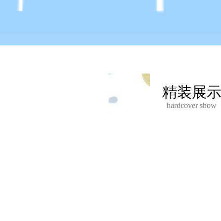
精装展
hardcover show