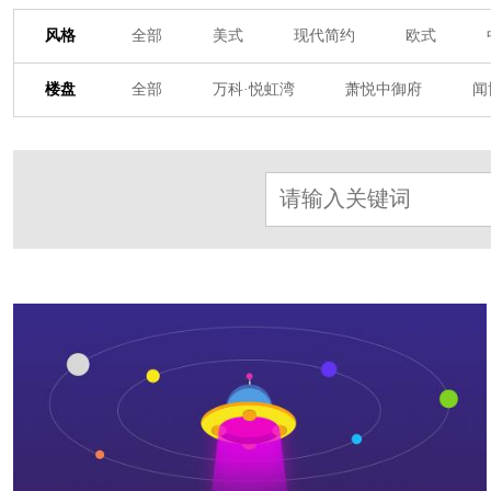
风格
全部
美式
现代简约
欧式
其他装饰风格
楼盘
全部
万科·悦虹湾
萧悦中御府
闻
金地自在城
瑞城熙园
御江南
融
名门世家
绿野春天
北辰奥园
杭
江南水乡
苏黎士小镇
世茂西西湖
众安景海湾
南岸花城
绿城西溪融庄
十二橡树
阳光天际
金都夏宫
东
桃花源
大华西溪风情
之江诚品