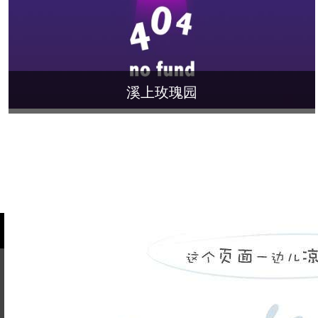
溪上玫瑰园