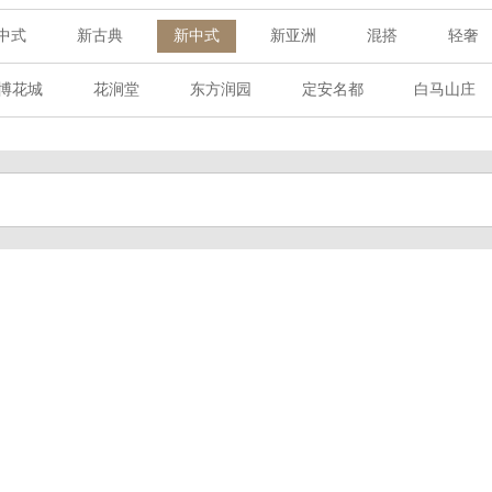
中式
新古典
新中式
新亚洲
混搭
轻奢
博花城
花涧堂
东方润园
定安名都
白马山庄
创宜和园
北辰国颂府
半山林畔
碧桂园珑悦
桃
州院子
桐庐中通家园
朗诗美丽洲
西湖墅
春江
杭州公馆
开元广场
赞成檀府
十里风荷
西溪
花涧堂
西溪璞园
九龙仓雍景山
七里香溪
方海岸
莱茵知己唐郡
世纪外滩
富春玫瑰园
田
东方御府
东方润园
金地天逸
新华园
万科公望