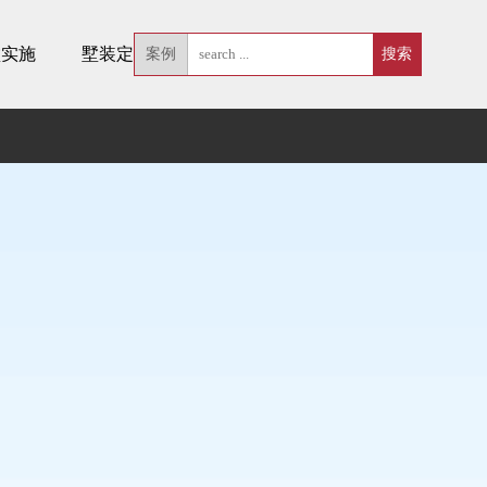
墅实施
墅装定制
案例