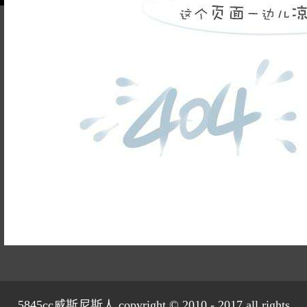
旭辉时代
自建别墅
名门世家
绿野春天
北辰奥园
杭州院子
桐庐中通家园
朗诗美丽洲
西湖墅
春江彼岸
西溪玫瑰
姓名不能
荀庄
南江壹号
江南水乡
为空
苏黎士小镇
世茂西西湖
电话不能
杭州公馆
开元广场
为空
提交
赞成檀府
十里风荷
西溪明珠
云水湾
富春山居
899
已有
位业主预约
万科君望
众安景海湾
南岸花城
绿城西溪融庄
花涧堂
西溪璞园
5845cc威斯尼斯人 copyright © 2010 - 2017 all rights