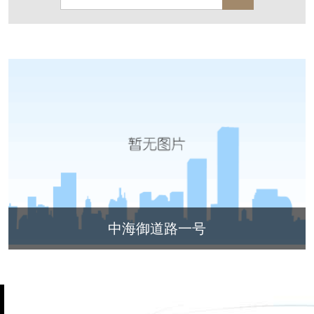
保亿·湖风雅园
杭房·首望澜翠府
西湖院子
东原德信九章赋
西溪玫瑰
万科·悦虹湾
萧悦中御府
提香别墅
西郊半岛
闻博花城
花涧堂
东方润园
定安名都
白马山庄
中海御道路一号
绿城建发沁园
都会森林
金地自在城
瑞城熙园
中海御道路一号
御江南
融创宜和园
北辰国颂府
半山林畔
碧桂园珑悦
玉榕庄