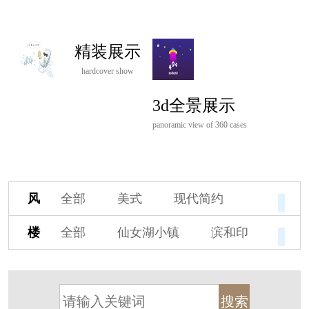
精装展示
hardcover show
3d全景展示
panoramic view of 360 cases
风
全部
美式
现代简约
格
欧式
中式
新古典
楼
全部
仙女湖小镇
滨和印
新中式
新亚洲
混搭
盘
湖印宸山
春江御园
观湖里
轻奢
法式
北欧
简美
桃源小镇
桃花源
港式
其他装饰风格
杭州阳明谷
溪上玫瑰园