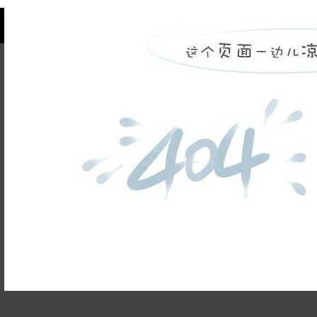
旭辉时代
自建别墅
名门世家
绿野春天
北辰奥园
杭州院子
桐庐中通家园
朗诗美丽洲
西湖墅
春江彼岸
西溪玫瑰
荀庄
南江壹号
江南水乡
姓名不能
苏黎士小镇
世茂西西湖
杭州公馆
开元广场
为空
电话不能
赞成檀府
十里风荷
为空
西溪明珠
云水湾
富春山居
提交
万科君望
众安景海湾
899
已有
位业主预约
南岸花城
绿城西溪融庄
花涧堂
西溪璞园