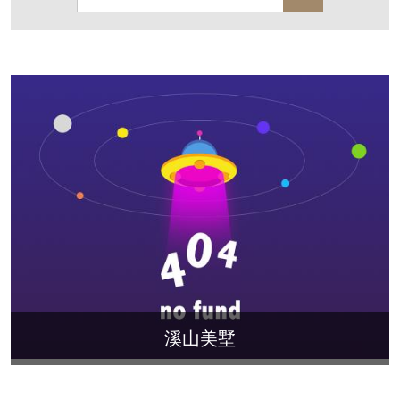
保亿·湖风雅园
杭房·首望澜翠府
西湖院子
东原德信九章赋
西溪玫瑰
万科·悦虹湾
萧悦中御府
提香别墅
西郊半岛
闻博花城
花涧堂
东方润园
定安名都
白马山庄
中海御道路一号
绿城建发沁园
都会森林
金地自在城
瑞城熙园
御江南
融创宜和园
溪山美墅
北辰国颂府
半山林畔
碧桂园珑悦
玉榕庄