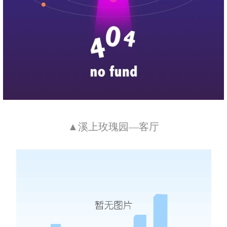
▲溪上玫瑰园—客厅