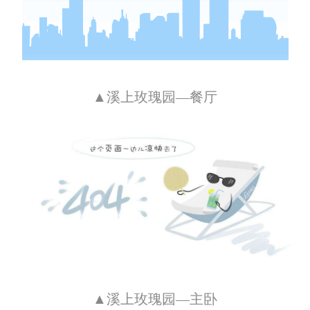
▲溪上玫瑰园—餐厅
▲溪上玫瑰园—主卧