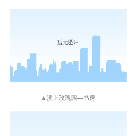
▲溪上玫瑰园—书房