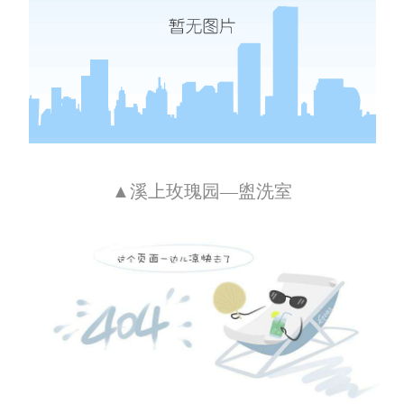
▲溪上玫瑰园—盥洗室