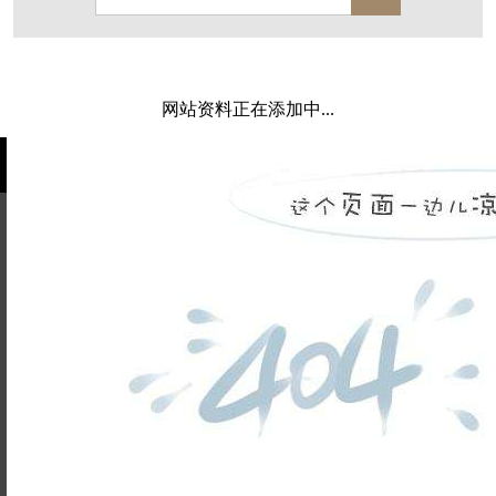
西溪玫瑰
万科·悦虹湾
萧悦中御府
闻博花城
花涧堂
东方润园
定安名都
网站资料正在添加中...
白马山庄
中海御道路一号
绿城建发沁园
都会森林
金地自在城
瑞城熙园
御江南
融创宜和园
北辰国颂府
半山林畔
碧桂园珑悦
玉榕庄
姓名不能
旭辉时代
自建别墅
为空
电话不能
名门世家
绿野春天
北辰奥园
杭州院子
为空
提交