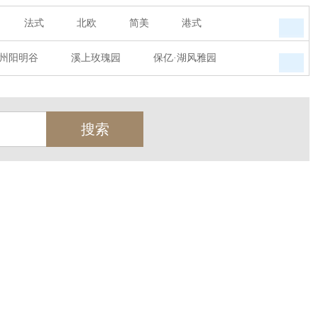
法式
北欧
简美
港式
州阳明谷
溪上玫瑰园
保亿·湖风雅园
墅
西郊半岛
闻博花城
花涧堂
瑞城熙园
御江南
融创宜和园
天
北辰奥园
杭州院子
桐庐中通家园
世茂西西湖
杭州公馆
开元广场
绿城西溪融庄
花涧堂
西溪璞园
金都夏宫
东方海岸
莱茵知己唐郡
御府
东方润园
金地天逸
新华园