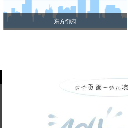
东方御府
品牌故事
装修百科
企业荣誉
5845cc威斯尼斯人的人