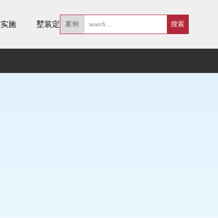
墅实施
墅装定制
案例