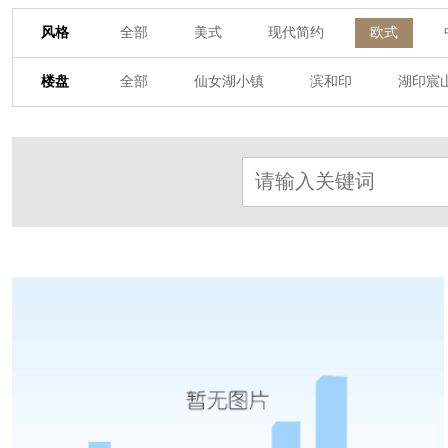
风格
全部
美式
现代简约
欧式
其他装饰风格
楼盘
全部
仙女湖小镇
滨和印
湖印宸
杭房·首望澜翠府
西湖院子
东原德信九
东方润园
定安名都
白马山庄
中
北辰国颂府
半山林畔
碧桂园珑悦
朗诗美丽洲
西湖墅
春江彼岸
西
赞成檀府
十里风荷
西溪明珠
云
九龙仓雍景山
七里香溪
香洲里
世纪外滩
富春玫瑰园
田园牧歌
万科公望