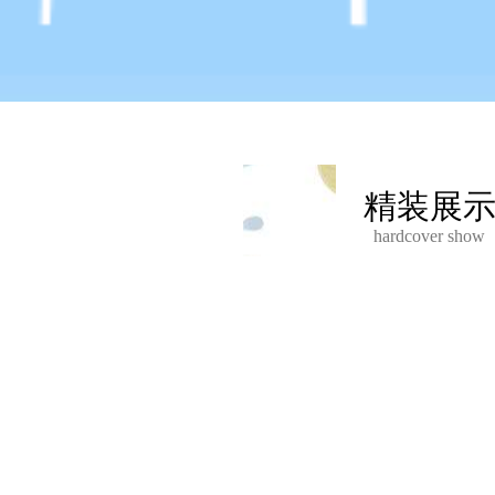
精装展
hardcover show