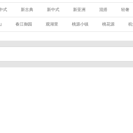
中式
新古典
新中式
新亚洲
混搭
轻奢
山
春江御园
观湖里
桃源小镇
桃花源
杭
章赋
西溪玫瑰
万科·悦虹湾
萧悦中御府
提香别
海御道路一号
绿城建发沁园
都会森林
金地自在城
玉榕庄
旭辉时代
自建别墅
名门世家
绿野春
溪玫瑰
荀庄
南江壹号
江南水乡
苏黎士小镇
水湾
富春山居
万科君望
众安景海湾
南岸花城
百家乐西园
龙悦湾
翡翠城
十二橡树
阳光天际
上林湖
鹭语别墅
大华西溪风情
之江诚品
东方