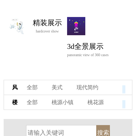
精装展示
hardcover show
3d全景展示
panoramic view of 360 cases
风
全部
美式
现代简约
格
欧式
中式
新古典
楼
全部
桃源小镇
桃花源
新中式
新亚洲
混搭
盘
杭州阳明谷
溪上玫瑰园
轻奢
法式
北欧
简美
保亿·湖风雅园
杭房·首望澜翠府
港式
其他装饰风格
西湖院子
东原德信九章赋