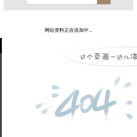
西溪玫瑰
万科·悦虹湾
萧悦中御府
闻博花城
花涧堂
东方润园
定安名都
网站资料正在添加中...
白马山庄
中海御道路一号
绿城建发沁园
都会森林
金地自在城
瑞城熙园
御江南
融创宜和园
北辰国颂府
半山林畔
碧桂园珑悦
玉榕庄
姓名不能
旭辉时代
自建别墅
为空
电话不能
名门世家
绿野春天
北辰奥园
杭州院子
为空
提交