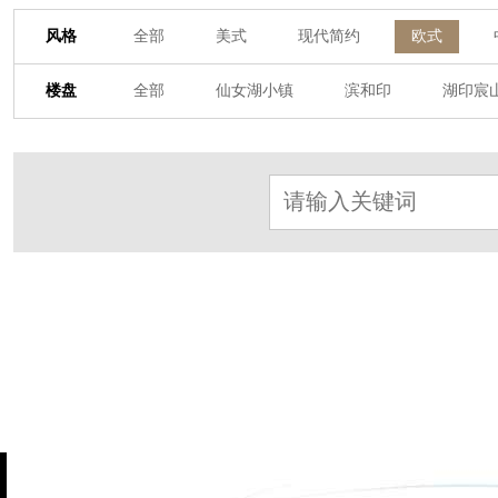
风格
全部
美式
现代简约
欧式
其他装饰风格
楼盘
全部
仙女湖小镇
滨和印
湖印宸
杭房·首望澜翠府
西湖院子
东原德信九
东方润园
定安名都
白马山庄
中
北辰国颂府
半山林畔
碧桂园珑悦
朗诗美丽洲
西湖墅
春江彼岸
西
赞成檀府
十里风荷
西溪明珠
云
九龙仓雍景山
七里香溪
香洲里
世纪外滩
富春玫瑰园
田园牧歌
万科公望