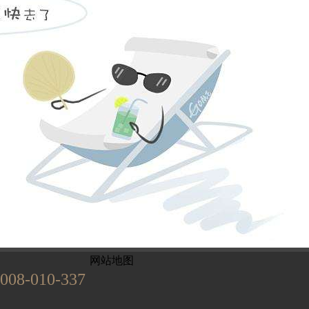
姓名不能为
电话不能为
提交
899
已有
位业主预约
网站地图
008-010-337