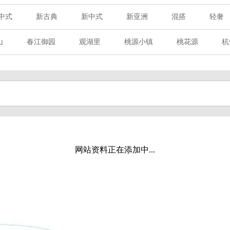
中式
新古典
新中式
新亚洲
混搭
轻奢
山
春江御园
观湖里
桃源小镇
桃花源
杭
章赋
西溪玫瑰
万科·悦虹湾
萧悦中御府
提香别
海御道路一号
绿城建发沁园
都会森林
金地自在城
玉榕庄
旭辉时代
自建别墅
名门世家
绿野春
溪玫瑰
荀庄
南江壹号
江南水乡
苏黎士小镇
水湾
富春山居
万科君望
众安景海湾
南岸花城
网站资料正在添加中...
百家乐西园
龙悦湾
翡翠城
十二橡树
阳光天际
上林湖
鹭语别墅
大华西溪风情
之江诚品
东方