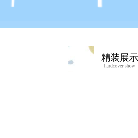
精装展
hardcover show