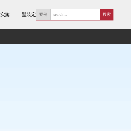
墅实施
墅装定制
案例