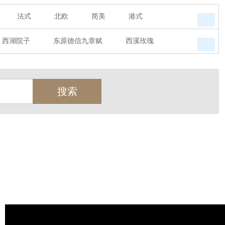
法式
北欧
简美
港式
西湖院子
东原德信九章赋
西溪玫瑰
道路一号
绿城建发沁园
都会森林
榕庄
旭辉时代
自建别墅
名门世家
玫瑰
荀庄
南江壹号
江南水乡
湾
富春山居
万科君望
众安景海湾
乐西园
龙悦湾
翡翠城
十二橡树
林湖
鹭语别墅
大华西溪风情
之江诚品