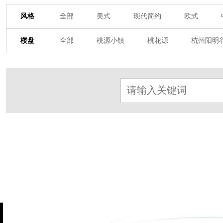
风格
全部
美式
现代简约
欧式
其他装饰风格
楼盘
全部
桃源小镇
桃花源
杭州阳明
万科·悦虹湾
萧悦中御府
闻博花城
金地自在城
瑞城熙园
御江南
融
绿野春天
北辰奥园
杭州院子
桐
苏黎士小镇
世茂西西湖
杭州公馆
南岸花城
绿城西溪融庄
花涧堂
阳光天际
金都夏宫
东方海岸
莱
东方御府
东方润园
金地天逸
新