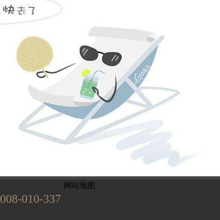
姓名不能为
电话不能为
提交
899
已有
位业主预约
网站地图
008-010-337