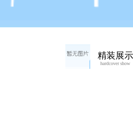
精装展
hardcover show