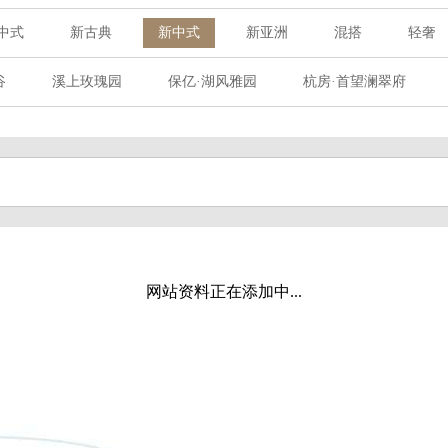
中式
新古典
新中式
新亚洲
混搭
轻奢
谷
溪上玫瑰园
保亿·湖风雅园
杭房·首望澜翠府
花涧堂
东方润园
定安名都
白马山庄
中海御
创宜和园
北辰国颂府
半山林畔
碧桂园珑悦
玉
庐中通家园
朗诗美丽洲
西湖墅
春江彼岸
西溪
开元广场
赞成檀府
十里风荷
西溪明珠
云水
西溪璞园
九龙仓雍景山
七里香溪
香洲里
百家
网站资料正在添加中...
茵知己唐郡
世纪外滩
富春玫瑰园
田园牧歌
上
华园
万科公望