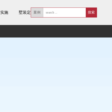
墅实施
墅装定制
案例