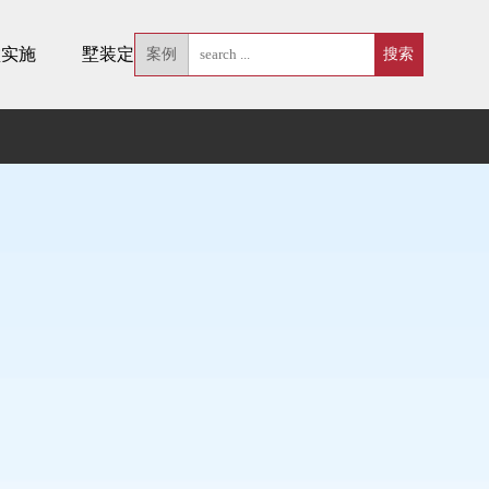
墅实施
墅装定制
案例