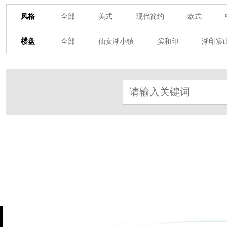
风格
全部
美式
现代简约
欧式
其他装饰风格
楼盘
全部
仙女湖小镇
滨和印
湖印宸
杭房·首望澜翠府
西湖院子
东原德信九
东方润园
定安名都
白马山庄
中
北辰国颂府
半山林畔
碧桂园珑悦
朗诗美丽洲
西湖墅
春江彼岸
西
赞成檀府
十里风荷
西溪明珠
云
九龙仓雍景山
七里香溪
香洲里
世纪外滩
富春玫瑰园
田园牧歌
万科公望