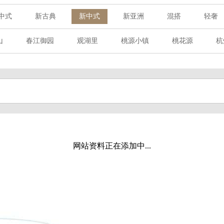
中式
新古典
新中式
新亚洲
混搭
轻奢
山
春江御园
观湖里
桃源小镇
桃花源
杭
章赋
西溪玫瑰
万科·悦虹湾
萧悦中御府
提香别
海御道路一号
绿城建发沁园
都会森林
金地自在城
玉榕庄
旭辉时代
自建别墅
名门世家
绿野春
溪玫瑰
荀庄
南江壹号
江南水乡
苏黎士小镇
水湾
富春山居
万科君望
众安景海湾
南岸花城
网站资料正在添加中...
百家乐西园
龙悦湾
翡翠城
十二橡树
阳光天际
上林湖
鹭语别墅
大华西溪风情
之江诚品
东方