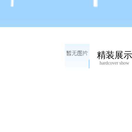
精装展
hardcover show