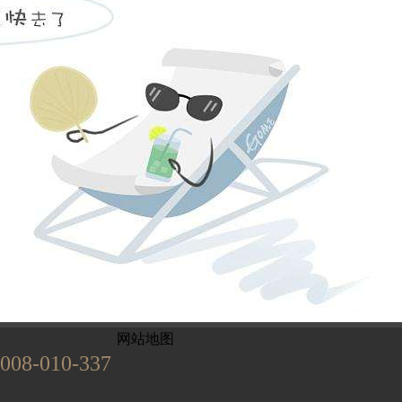
姓名不能为
电话不能为
提交
899
已有
位业主预约
网站地图
008-010-337