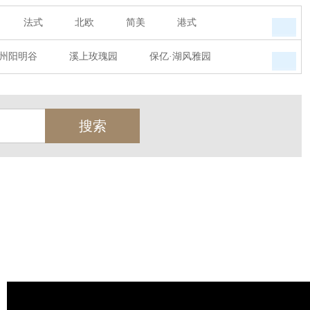
法式
北欧
简美
港式
州阳明谷
溪上玫瑰园
保亿·湖风雅园
墅
西郊半岛
闻博花城
花涧堂
瑞城熙园
御江南
融创宜和园
天
北辰奥园
杭州院子
桐庐中通家园
世茂西西湖
杭州公馆
开元广场
绿城西溪融庄
花涧堂
西溪璞园
金都夏宫
东方海岸
莱茵知己唐郡
御府
东方润园
金地天逸
新华园