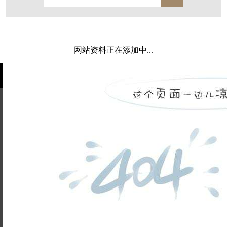
保亿·湖风雅园
杭房·首望澜翠府
西湖院子
东原德信九章赋
西溪玫瑰
万科·悦虹湾
网站资料正在添加中...
萧悦中御府
提香别墅
西郊半岛
闻博花城
花涧堂
东方润园
定安名都
白马山庄
中海御道路一号
绿城建发沁园
都会森林
金地自在城
瑞城熙园
姓名不能
御江南
融创宜和园
为空
电话不能
北辰国颂府
半山林畔
碧桂园珑悦
玉榕庄
为空
提交