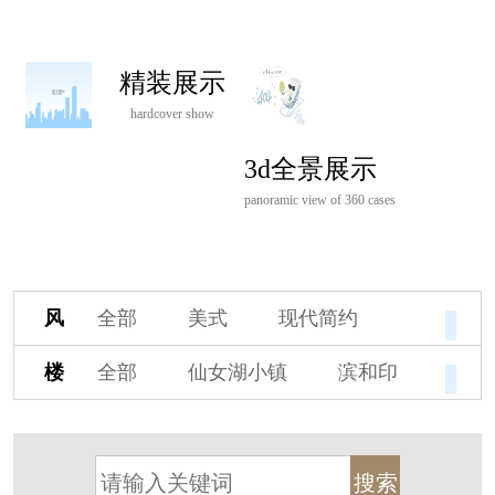
精装展示
hardcover show
3d全景展示
panoramic view of 360 cases
风
全部
美式
现代简约
格
欧式
中式
新古典
楼
全部
仙女湖小镇
滨和印
新中式
新亚洲
混搭
盘
湖印宸山
春江御园
观湖里
轻奢
法式
北欧
简美
桃源小镇
桃花源
港式
其他装饰风格
杭州阳明谷
溪上玫瑰园