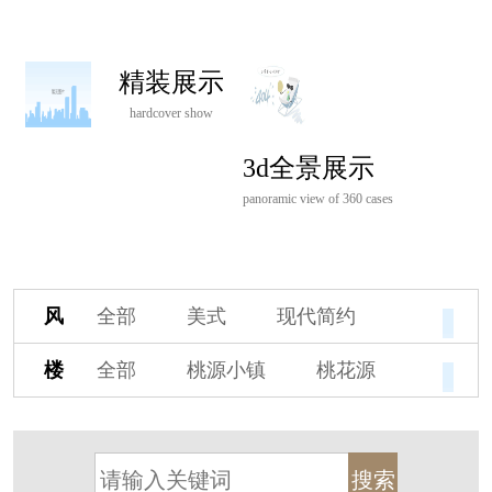
精装展示
hardcover show
3d全景展示
panoramic view of 360 cases
风
全部
美式
现代简约
格
欧式
中式
新古典
楼
全部
桃源小镇
桃花源
新中式
新亚洲
混搭
盘
杭州阳明谷
溪上玫瑰园
轻奢
法式
北欧
简美
保亿·湖风雅园
杭房·首望澜翠府
港式
其他装饰风格
西湖院子
东原德信九章赋