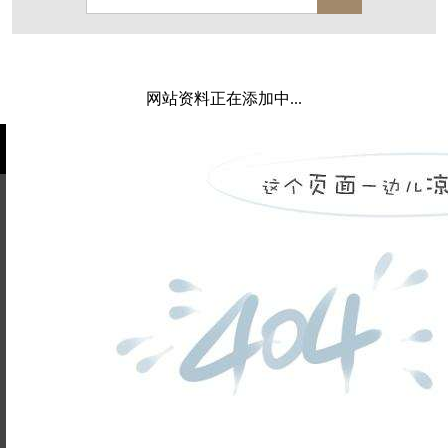
西溪玫瑰
万科·悦虹湾
萧悦中御府
闻博花城
花涧堂
东方润园
定安名都
网站资料正在添加中...
白马山庄
中海御道路一号
绿城建发沁园
都会森林
金地自在城
瑞城熙园
御江南
融创宜和园
北辰国颂府
半山林畔
碧桂园珑悦
玉榕庄
姓名不能
旭辉时代
自建别墅
为空
电话不能
名门世家
绿野春天
北辰奥园
杭州院子
为空
提交