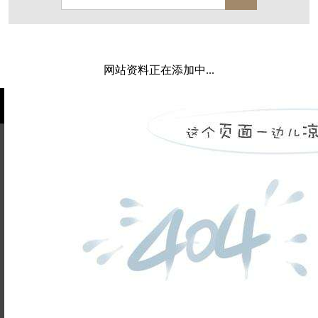
保亿·湖风雅园
杭房·首望澜翠府
西湖院子
东原德信九章赋
西溪玫瑰
万科·悦虹湾
网站资料正在添加中...
萧悦中御府
提香别墅
西郊半岛
闻博花城
花涧堂
东方润园
定安名都
白马山庄
中海御道路一号
绿城建发沁园
都会森林
金地自在城
瑞城熙园
姓名不能
御江南
融创宜和园
为空
电话不能
北辰国颂府
半山林畔
碧桂园珑悦
玉榕庄
为空
提交