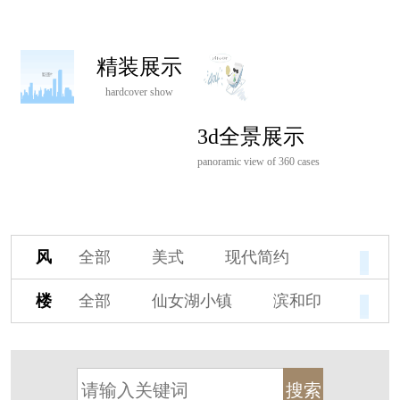
精装展示
hardcover show
3d全景展示
panoramic view of 360 cases
风
全部
美式
现代简约
格
欧式
中式
新古典
楼
全部
仙女湖小镇
滨和印
新中式
新亚洲
混搭
盘
湖印宸山
春江御园
观湖里
轻奢
法式
北欧
简美
桃源小镇
桃花源
港式
其他装饰风格
杭州阳明谷
溪上玫瑰园