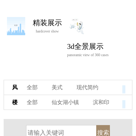
精装展示
hardcover show
3d全景展示
panoramic view of 360 cases
风
全部
美式
现代简约
格
欧式
中式
新古典
楼
全部
仙女湖小镇
滨和印
新中式
新亚洲
混搭
盘
湖印宸山
春江御园
观湖里
轻奢
法式
北欧
简美
桃源小镇
桃花源
港式
其他装饰风格
杭州阳明谷
溪上玫瑰园