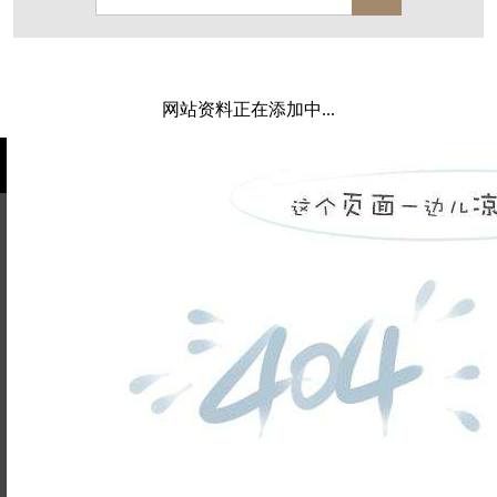
保亿·湖风雅园
杭房·首望澜翠府
西湖院子
东原德信九章赋
西溪玫瑰
万科·悦虹湾
网站资料正在添加中...
萧悦中御府
提香别墅
西郊半岛
闻博花城
花涧堂
东方润园
定安名都
白马山庄
中海御道路一号
绿城建发沁园
都会森林
金地自在城
瑞城熙园
姓名不能
御江南
融创宜和园
为空
电话不能
北辰国颂府
半山林畔
碧桂园珑悦
玉榕庄
为空
提交