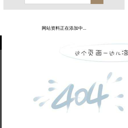
保亿·湖风雅园
杭房·首望澜翠府
西湖院子
东原德信九章赋
西溪玫瑰
万科·悦虹湾
网站资料正在添加中...
萧悦中御府
提香别墅
西郊半岛
闻博花城
花涧堂
东方润园
定安名都
白马山庄
中海御道路一号
绿城建发沁园
都会森林
金地自在城
瑞城熙园
姓名不能
御江南
融创宜和园
为空
电话不能
北辰国颂府
半山林畔
碧桂园珑悦
玉榕庄
为空
提交