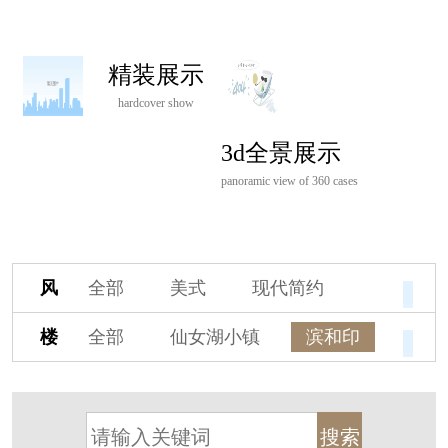
精装展示
hardcover show
3d全景展示
panoramic view of 360 cases
风
全部
美式
现代简约
格
欧式
中式
新古典
楼
全部
仙女湖小镇
滨和印
新中式
新亚洲
混搭
盘
湖印宸山
春江御园
观湖里
轻奢
法式
北欧
简美
桃源小镇
桃花源
港式
其他装饰风格
杭州阳明谷
溪上玫瑰园