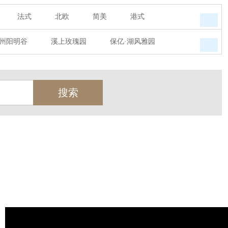
法式
北欧
简美
港式
州阳明谷
溪上玫瑰园
保亿·湖风雅园
墅
西郊半岛
闻博花城
花涧堂
瑞城熙园
御江南
融创宜和园
天
北辰奥园
杭州院子
桐庐中通家园
世茂西西湖
杭州公馆
开元广场
绿城西溪融庄
花涧堂
西溪璞园
金都夏宫
东方海岸
莱茵知己唐郡
御府
东方润园
金地天逸
新华园