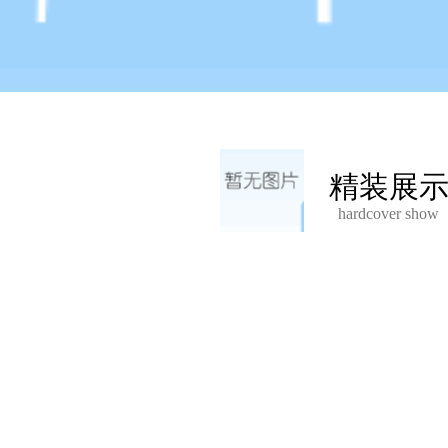
精装展
hardcover show