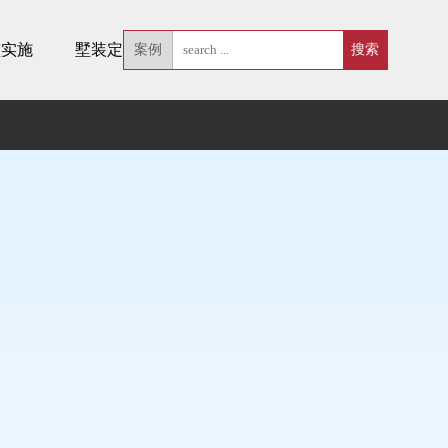
墅实施
墅装定制
案例