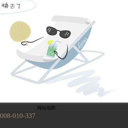
姓名不能为
电话不能为
提交
899
已有
位业主预约
网站地图
008-010-337