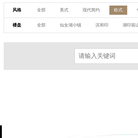
风格
全部
美式
现代简约
欧式
其他装饰风格
楼盘
全部
仙女湖小镇
滨和印
湖印宸
杭房·首望澜翠府
西湖院子
东原德信九
东方润园
定安名都
白马山庄
中
北辰国颂府
半山林畔
碧桂园珑悦
朗诗美丽洲
西湖墅
春江彼岸
西
赞成檀府
十里风荷
西溪明珠
云
九龙仓雍景山
七里香溪
香洲里
世纪外滩
富春玫瑰园
田园牧歌
万科公望