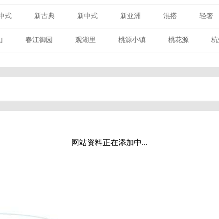
中式
新古典
新中式
新亚洲
混搭
轻奢
山
春江御园
观湖里
桃源小镇
桃花源
杭
章赋
西溪玫瑰
万科·悦虹湾
萧悦中御府
提香别
海御道路一号
绿城建发沁园
都会森林
金地自在城
玉榕庄
旭辉时代
自建别墅
名门世家
绿野春
溪玫瑰
荀庄
南江壹号
江南水乡
苏黎士小镇
水湾
富春山居
万科君望
众安景海湾
南岸花城
网站资料正在添加中...
百家乐西园
龙悦湾
翡翠城
十二橡树
阳光天际
上林湖
鹭语别墅
大华西溪风情
之江诚品
东方